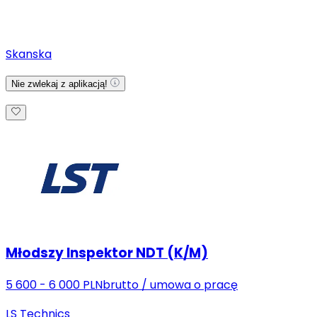
Skanska
Nie zwlekaj z aplikacją!
Młodszy Inspektor NDT (K/M)
5 600 - 6 000 PLN
brutto
/
umowa o pracę
LS Technics