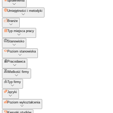
uprawnienia
Umiejętności i metodyki
Branże
Typ miejsca pracy
Stanowisko
Poziom stanowiska
Pracodawca
Wielkość firmy
Typ firmy
Języki
Poziom wykształcenia
Kierunki studiów