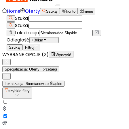
Home
Oferty
Szukaj
konto
menu
Szukaj
Szukaj
Lokalizacja
Odległość
+30km
Szukaj
Filtruj
WYBRANE OPCJE (
2
)
Wyczyść
Specjalizacja: Oferty i przetargi
Lokalizacja: Siemianowice Śląskie
szybkie filtry