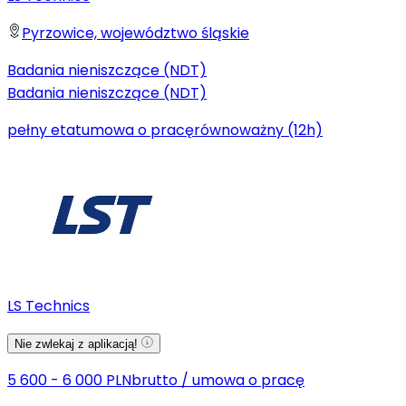
Pyrzowice, województwo śląskie
Badania nieniszczące (NDT)
Badania nieniszczące (NDT)
pełny etat
umowa o pracę
równoważny (12h)
LS Technics
Nie zwlekaj z aplikacją!
5 600 - 6 000 PLN
brutto
/
umowa o pracę