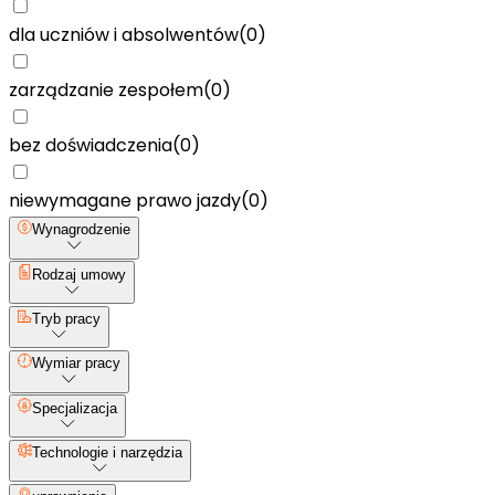
dla uczniów i absolwentów
(
0
)
zarządzanie zespołem
(
0
)
bez doświadczenia
(
0
)
niewymagane prawo jazdy
(
0
)
Wynagrodzenie
Rodzaj umowy
Tryb pracy
Wymiar pracy
Specjalizacja
Technologie i narzędzia