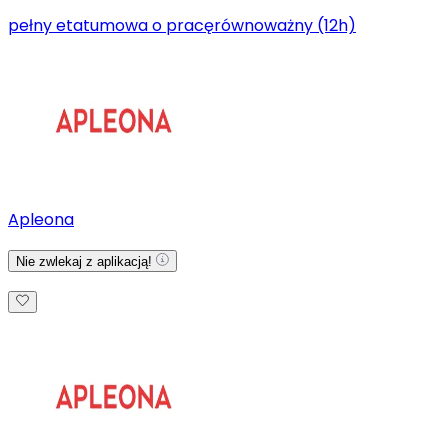
pełny etat
umowa o pracę
równoważny (12h)
Apleona
Nie zwlekaj z aplikacją!