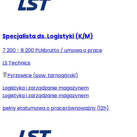
Specjalista ds. Logistyki (K/M)
7 200 - 8 200 PLN
brutto
/
umowa o pracę
LS Technics
Pyrzowice (pow. tarnogórski)
Logistyka i zarządzanie magazynem
Logistyka i zarządzanie magazynem
pełny etat
umowa o pracę
równoważny (12h)