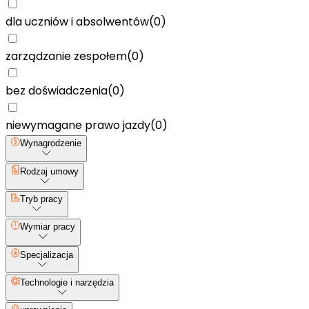
dla uczniów i absolwentów
(
0
)
zarządzanie zespołem
(
0
)
bez doświadczenia
(
0
)
niewymagane prawo jazdy
(
0
)
Wynagrodzenie
Rodzaj umowy
Tryb pracy
Wymiar pracy
Specjalizacja
Technologie i narzędzia