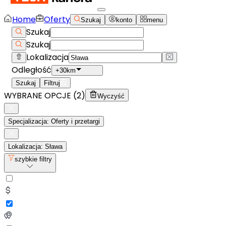
Home
Oferty
Szukaj
konto
menu
Szukaj
Szukaj
Lokalizacja
Odległość
+30km
Szukaj
Filtruj
WYBRANE OPCJE (
2
)
Wyczyść
Specjalizacja: Oferty i przetargi
Lokalizacja: Sława
szybkie filtry