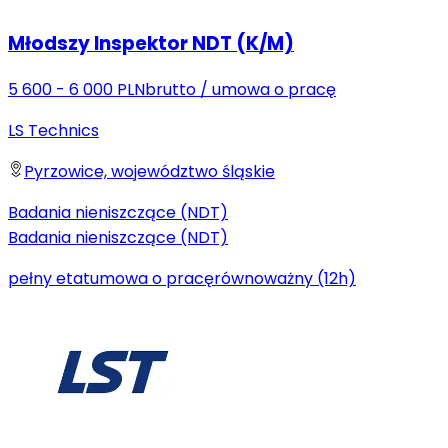
Młodszy Inspektor NDT (K/M)
5 600 - 6 000 PLN
brutto
/
umowa o pracę
LS Technics
Pyrzowice, województwo śląskie
Badania nieniszczące (NDT)
Badania nieniszczące (NDT)
pełny etat
umowa o pracę
równoważny (12h)