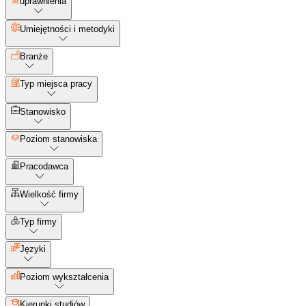
uprawnienia
Umiejętności i metodyki
Branże
Typ miejsca pracy
Stanowisko
Poziom stanowiska
Pracodawca
Wielkość firmy
Typ firmy
Języki
Poziom wykształcenia
Kierunki studiów