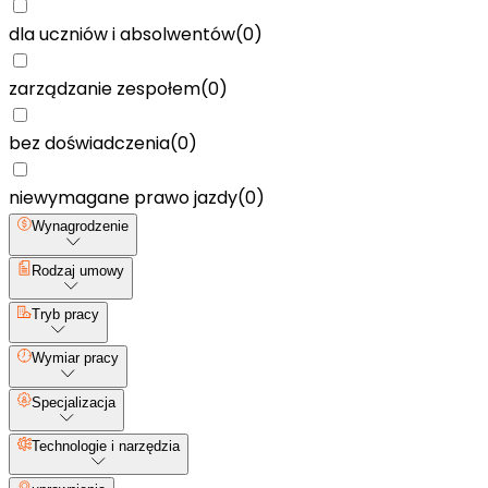
dla uczniów i absolwentów
(
0
)
zarządzanie zespołem
(
0
)
bez doświadczenia
(
0
)
niewymagane prawo jazdy
(
0
)
Wynagrodzenie
Rodzaj umowy
Tryb pracy
Wymiar pracy
Specjalizacja
Technologie i narzędzia