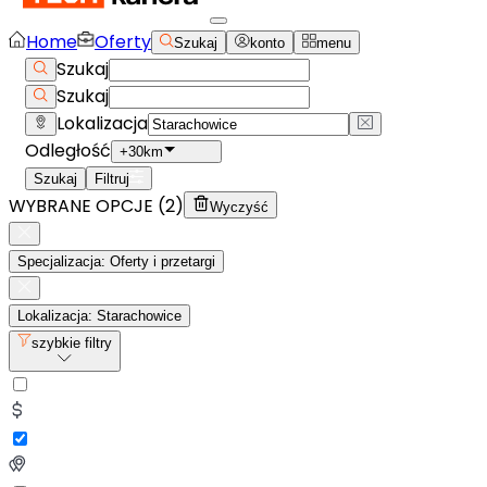
Home
Oferty
Szukaj
konto
menu
Szukaj
Szukaj
Lokalizacja
Odległość
+30km
Szukaj
Filtruj
WYBRANE OPCJE (
2
)
Wyczyść
Specjalizacja: Oferty i przetargi
Lokalizacja: Starachowice
szybkie filtry