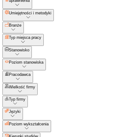
uprawnienia
Umiejętności i metodyki
Branże
Typ miejsca pracy
Stanowisko
Poziom stanowiska
Pracodawca
Wielkość firmy
Typ firmy
Języki
Poziom wykształcenia
Kierunki studiów