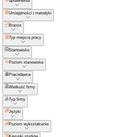
uprawnienia
Umiejętności i metodyki
Branże
Typ miejsca pracy
Stanowisko
Poziom stanowiska
Pracodawca
Wielkość firmy
Typ firmy
Języki
Poziom wykształcenia
Kierunki studiów