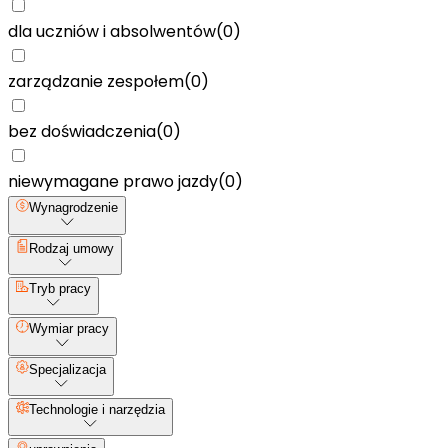
dla uczniów i absolwentów
(
0
)
zarządzanie zespołem
(
0
)
bez doświadczenia
(
0
)
niewymagane prawo jazdy
(
0
)
Wynagrodzenie
Rodzaj umowy
Tryb pracy
Wymiar pracy
Specjalizacja
Technologie i narzędzia