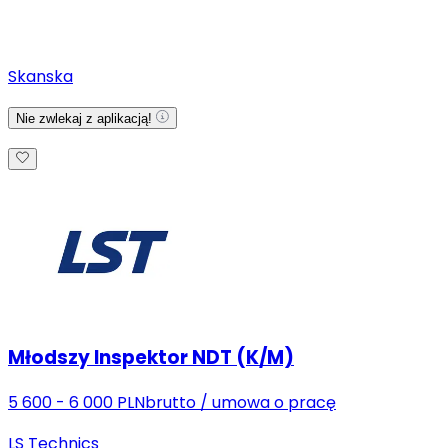
Skanska
Nie zwlekaj z aplikacją!
Młodszy Inspektor NDT (K/M)
5 600 - 6 000 PLN
brutto
/
umowa o pracę
LS Technics