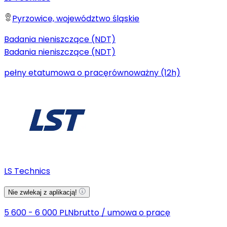
Pyrzowice, województwo śląskie
Badania nieniszczące (NDT)
Badania nieniszczące (NDT)
pełny etat
umowa o pracę
równoważny (12h)
LS Technics
Nie zwlekaj z aplikacją!
5 600 - 6 000 PLN
brutto
/
umowa o pracę