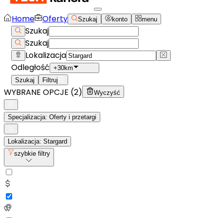
Home
Oferty
Szukaj
konto
menu
Szukaj
Szukaj
Lokalizacja
Odległość
+30km
Szukaj
Filtruj
WYBRANE OPCJE (
2
)
Wyczyść
Specjalizacja: Oferty i przetargi
Lokalizacja: Stargard
szybkie filtry