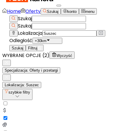
Home
Oferty
Szukaj
konto
menu
Szukaj
Szukaj
Lokalizacja
Odległość
+30km
Szukaj
Filtruj
WYBRANE OPCJE (
2
)
Wyczyść
Specjalizacja: Oferty i przetargi
Lokalizacja: Suszec
szybkie filtry