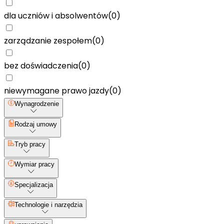
dla uczniów i absolwentów
(
0
)
zarządzanie zespołem
(
0
)
bez doświadczenia
(
0
)
niewymagane prawo jazdy
(
0
)
Wynagrodzenie
Rodzaj umowy
Tryb pracy
Wymiar pracy
Specjalizacja
Technologie i narzędzia