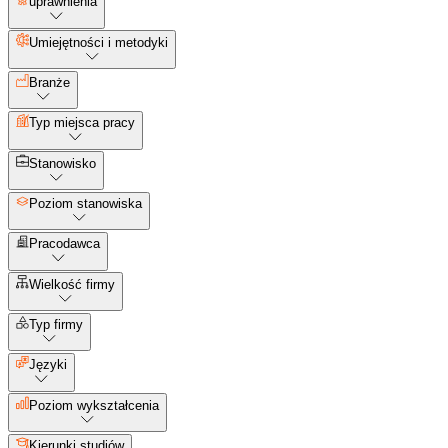
uprawnienia
Umiejętności i metodyki
Branże
Typ miejsca pracy
Stanowisko
Poziom stanowiska
Pracodawca
Wielkość firmy
Typ firmy
Języki
Poziom wykształcenia
Kierunki studiów