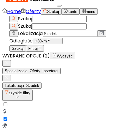
Home
Oferty
Szukaj
konto
menu
Szukaj
Szukaj
Lokalizacja
Odległość
+30km
Szukaj
Filtruj
WYBRANE OPCJE (
2
)
Wyczyść
Specjalizacja: Oferty i przetargi
Lokalizacja: Szadek
szybkie filtry