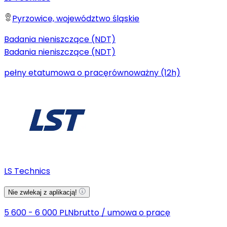
Pyrzowice, województwo śląskie
Badania nieniszczące (NDT)
Badania nieniszczące (NDT)
pełny etat
umowa o pracę
równoważny (12h)
LS Technics
Nie zwlekaj z aplikacją!
5 600 - 6 000 PLN
brutto
/
umowa o pracę