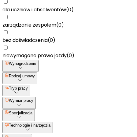
dla uczniów i absolwentów
(
0
)
zarządzanie zespołem
(
0
)
bez doświadczenia
(
0
)
niewymagane prawo jazdy
(
0
)
Wynagrodzenie
Rodzaj umowy
Tryb pracy
Wymiar pracy
Specjalizacja
Technologie i narzędzia