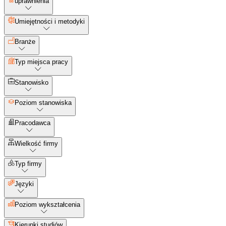
uprawnienia
Umiejętności i metodyki
Branże
Typ miejsca pracy
Stanowisko
Poziom stanowiska
Pracodawca
Wielkość firmy
Typ firmy
Języki
Poziom wykształcenia
Kierunki studiów