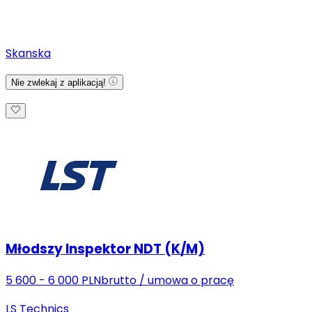
Skanska
Nie zwlekaj z aplikacją!
Młodszy Inspektor NDT (K/M)
5 600 - 6 000 PLN
brutto
/
umowa o pracę
LS Technics