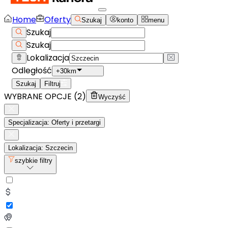
Home
Oferty
Szukaj
konto
menu
Szukaj
Szukaj
Lokalizacja
Odległość
+30km
Szukaj
Filtruj
WYBRANE OPCJE (
2
)
Wyczyść
Specjalizacja: Oferty i przetargi
Lokalizacja: Szczecin
szybkie filtry