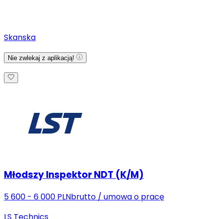
Skanska
Nie zwlekaj z aplikacją!
Młodszy Inspektor NDT (K/M)
5 600 - 6 000 PLN
brutto
/
umowa o pracę
LS Technics