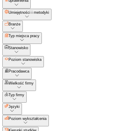
uprawnienia
Umiejętności i metodyki
Branże
Typ miejsca pracy
Stanowisko
Poziom stanowiska
Pracodawca
Wielkość firmy
Typ firmy
Języki
Poziom wykształcenia
Kierunki studiów