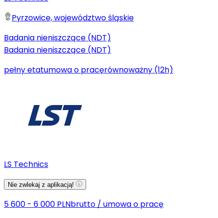
Pyrzowice, województwo śląskie
Badania nieniszczące (NDT)
Badania nieniszczące (NDT)
pełny etat
umowa o pracę
równoważny (12h)
LS Technics
Nie zwlekaj z aplikacją!
5 600 - 6 000 PLN
brutto
/
umowa o pracę