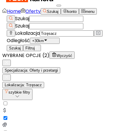
Home
Oferty
Szukaj
konto
menu
Szukaj
Szukaj
Lokalizacja
Odległość
+30km
Szukaj
Filtruj
WYBRANE OPCJE (
2
)
Wyczyść
Specjalizacja: Oferty i przetargi
Lokalizacja: Trzęsacz
szybkie filtry