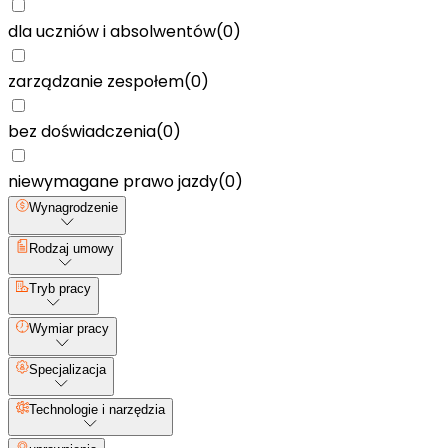
dla uczniów i absolwentów
(
0
)
zarządzanie zespołem
(
0
)
bez doświadczenia
(
0
)
niewymagane prawo jazdy
(
0
)
Wynagrodzenie
Rodzaj umowy
Tryb pracy
Wymiar pracy
Specjalizacja
Technologie i narzędzia