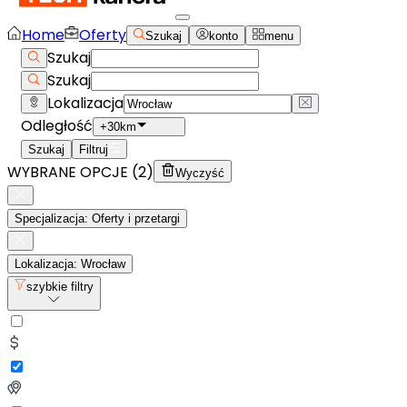
Home
Oferty
Szukaj
konto
menu
Szukaj
Szukaj
Lokalizacja
Odległość
+30km
Szukaj
Filtruj
WYBRANE OPCJE (
2
)
Wyczyść
Specjalizacja: Oferty i przetargi
Lokalizacja: Wrocław
szybkie filtry