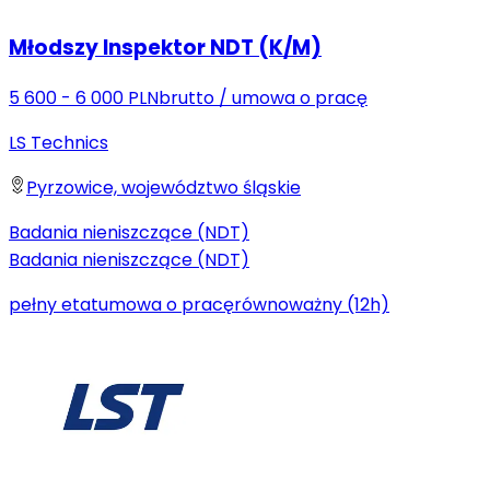
Młodszy Inspektor NDT (K/M)
5 600 - 6 000 PLN
brutto
/
umowa o pracę
LS Technics
Pyrzowice, województwo śląskie
Badania nieniszczące (NDT)
Badania nieniszczące (NDT)
pełny etat
umowa o pracę
równoważny (12h)