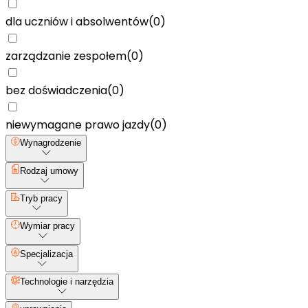
dla uczniów i absolwentów
(
0
)
zarządzanie zespołem
(
0
)
bez doświadczenia
(
0
)
niewymagane prawo jazdy
(
0
)
Wynagrodzenie
Rodzaj umowy
Tryb pracy
Wymiar pracy
Specjalizacja
Technologie i narzędzia