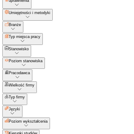
uprawnienia
Umiejętności i metodyki
Branże
Typ miejsca pracy
Stanowisko
Poziom stanowiska
Pracodawca
Wielkość firmy
Typ firmy
Języki
Poziom wykształcenia
Kierunki studiów