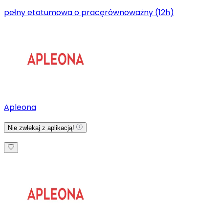
pełny etat
umowa o pracę
równoważny (12h)
Apleona
Nie zwlekaj z aplikacją!