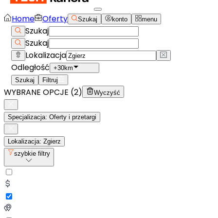
Home
Oferty
Szukaj
konto
menu
Szukaj
Szukaj
Lokalizacja
Odległość
+30km
Szukaj
Filtruj
WYBRANE OPCJE (
2
)
Wyczyść
Specjalizacja: Oferty i przetargi
Lokalizacja: Zgierz
szybkie filtry