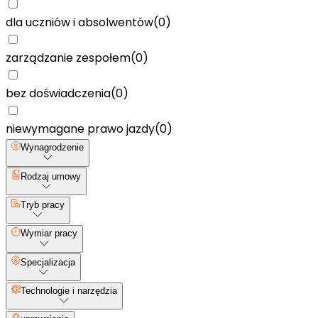
dla uczniów i absolwentów
(
0
)
zarządzanie zespołem
(
0
)
bez doświadczenia
(
0
)
niewymagane prawo jazdy
(
0
)
Wynagrodzenie
Rodzaj umowy
Tryb pracy
Wymiar pracy
Specjalizacja
Technologie i narzędzia