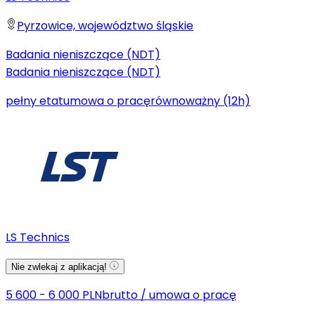
Pyrzowice, województwo śląskie
Badania nieniszczące (NDT)
Badania nieniszczące (NDT)
pełny etat
umowa o pracę
równoważny (12h)
LS Technics
Nie zwlekaj z aplikacją!
5 600 - 6 000 PLN
brutto
/
umowa o pracę