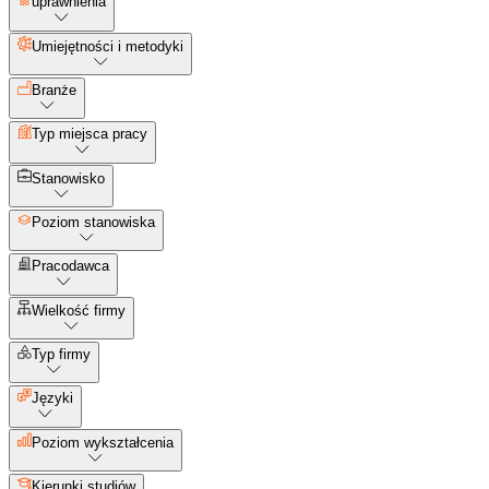
uprawnienia
Umiejętności i metodyki
Branże
Typ miejsca pracy
Stanowisko
Poziom stanowiska
Pracodawca
Wielkość firmy
Typ firmy
Języki
Poziom wykształcenia
Kierunki studiów