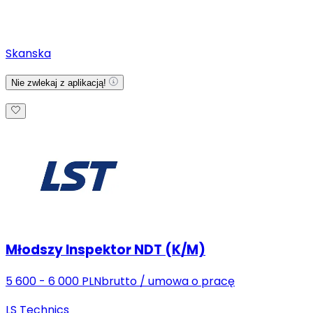
Skanska
Nie zwlekaj z aplikacją!
Młodszy Inspektor NDT (K/M)
5 600 - 6 000 PLN
brutto
/
umowa o pracę
LS Technics