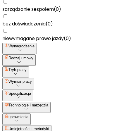
zarządzanie zespołem
(
0
)
bez doświadczenia
(
0
)
niewymagane prawo jazdy
(
0
)
Wynagrodzenie
Rodzaj umowy
Tryb pracy
Wymiar pracy
Specjalizacja
Technologie i narzędzia
uprawnienia
Umiejętności i metodyki