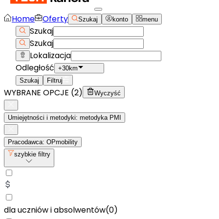
Home
Oferty
Szukaj
konto
menu
Szukaj
Szukaj
Lokalizacja
Odległość
+30km
Szukaj
Filtruj
WYBRANE OPCJE (
2
)
Wyczyść
Umiejętności i metodyki: metodyka PMI
Pracodawca: OPmobility
szybkie filtry
dla uczniów i absolwentów
(
0
)