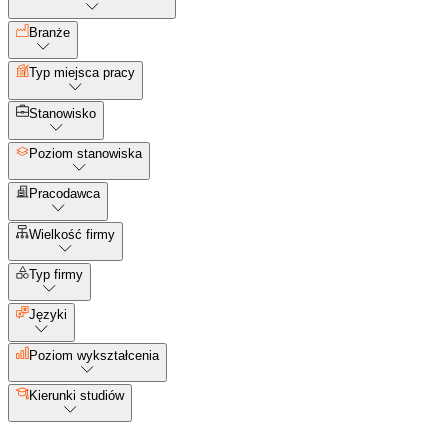
Branże
Typ miejsca pracy
Stanowisko
Poziom stanowiska
Pracodawca
Wielkość firmy
Typ firmy
Języki
Poziom wykształcenia
Kierunki studiów