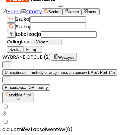
Home
Oferty
Szukaj
konto
menu
Szukaj
Szukaj
Lokalizacja
Odległość
+30km
Szukaj
Filtruj
WYBRANE OPCJE (
2
)
Wyczyść
Umiejętności i metodyki: znajomość przepisów EASA Part‑145
Pracodawca: OPmobility
szybkie filtry
dla uczniów i absolwentów
(
0
)