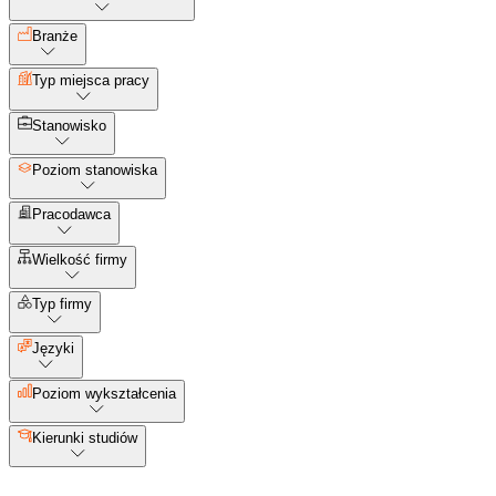
Branże
Typ miejsca pracy
Stanowisko
Poziom stanowiska
Pracodawca
Wielkość firmy
Typ firmy
Języki
Poziom wykształcenia
Kierunki studiów