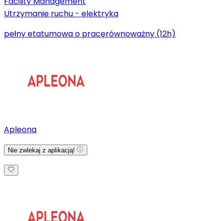
Facility Management
Utrzymanie ruchu - elektryka
pełny etat
umowa o pracę
równoważny (12h)
Apleona
Nie zwlekaj z aplikacją!