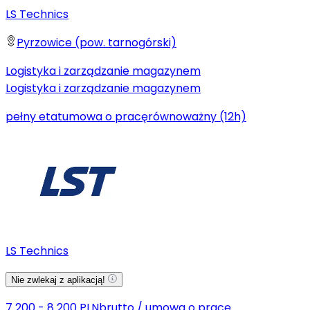
LS Technics
Pyrzowice (pow. tarnogórski)
Logistyka i zarządzanie magazynem
Logistyka i zarządzanie magazynem
pełny etat
umowa o pracę
równoważny (12h)
LS Technics
Nie zwlekaj z aplikacją!
7 200 - 8 200 PLN
brutto
/
umowa o pracę