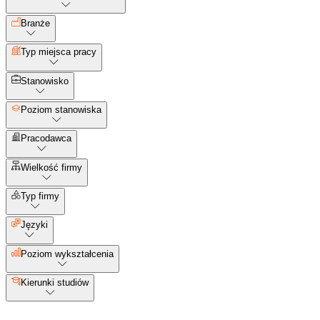
Branże
Typ miejsca pracy
Stanowisko
Poziom stanowiska
Pracodawca
Wielkość firmy
Typ firmy
Języki
Poziom wykształcenia
Kierunki studiów