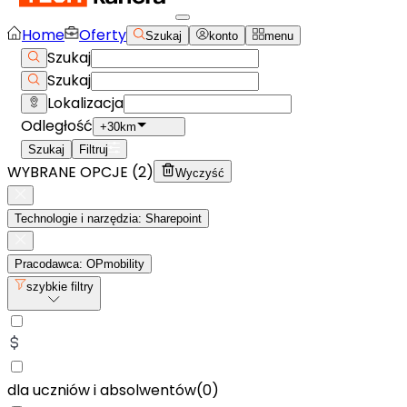
Home
Oferty
Szukaj
konto
menu
Szukaj
Szukaj
Lokalizacja
Odległość
+30km
Szukaj
Filtruj
WYBRANE OPCJE (
2
)
Wyczyść
Technologie i narzędzia: Sharepoint
Pracodawca: OPmobility
szybkie filtry
dla uczniów i absolwentów
(
0
)