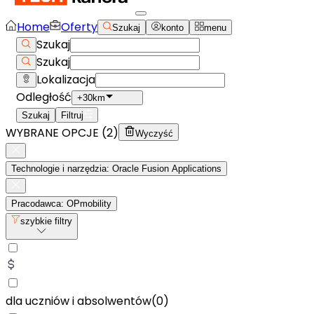
Home
Oferty
Szukaj
konto
menu
Szukaj
Szukaj
Lokalizacja
Odległość
+30km
Szukaj
Filtruj
WYBRANE OPCJE (
2
)
Wyczyść
Technologie i narzędzia: Oracle Fusion Applications
Pracodawca: OPmobility
szybkie filtry
dla uczniów i absolwentów
(
0
)