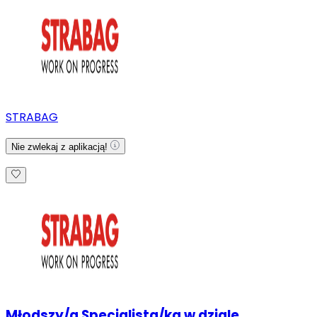
STRABAG
Nie zwlekaj z aplikacją!
Młodszy/a Specjalista/ka w dziale