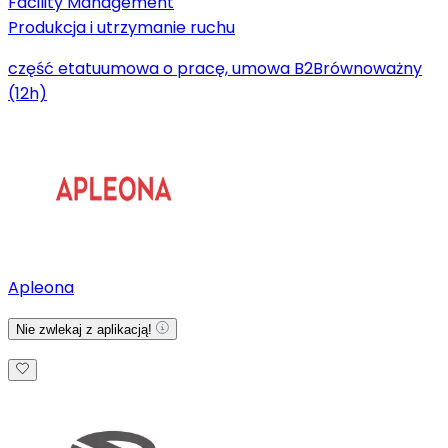
Facility Management
Produkcja i utrzymanie ruchu
część etatu
umowa o pracę, umowa B2B
równoważny
(12h)
Apleona
Nie zwlekaj z aplikacją!