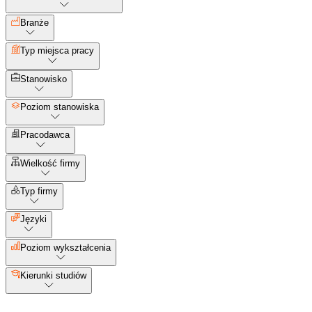
Branże
Typ miejsca pracy
Stanowisko
Poziom stanowiska
Pracodawca
Wielkość firmy
Typ firmy
Języki
Poziom wykształcenia
Kierunki studiów