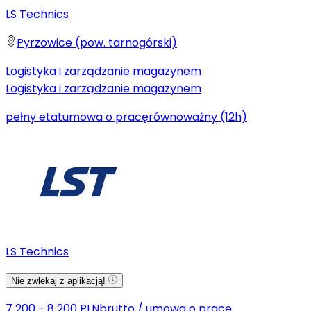
LS Technics
Pyrzowice (pow. tarnogórski)
Logistyka i zarządzanie magazynem
Logistyka i zarządzanie magazynem
pełny etat
umowa o pracę
równoważny (12h)
LS Technics
Nie zwlekaj z aplikacją!
7 200 - 8 200 PLN
brutto
/
umowa o pracę