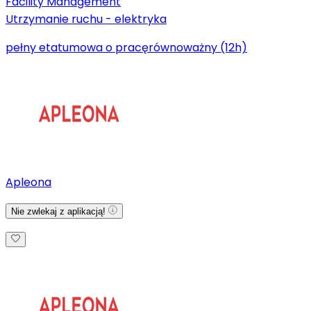
Facility Management
Utrzymanie ruchu - elektryka
pełny etat
umowa o pracę
równoważny (12h)
Apleona
Nie zwlekaj z aplikacją!