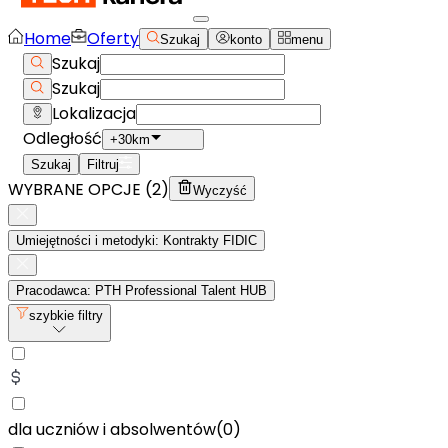
Home
Oferty
Szukaj
konto
menu
Szukaj
Szukaj
Lokalizacja
Odległość
+30km
Szukaj
Filtruj
WYBRANE OPCJE (
2
)
Wyczyść
Umiejętności i metodyki: Kontrakty FIDIC
Pracodawca: PTH Professional Talent HUB
szybkie filtry
dla uczniów i absolwentów
(
0
)