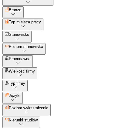
Branże
Typ miejsca pracy
Stanowisko
Poziom stanowiska
Pracodawca
Wielkość firmy
Typ firmy
Języki
Poziom wykształcenia
Kierunki studiów