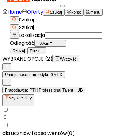
Home
Oferty
Szukaj
konto
menu
Szukaj
Szukaj
Lokalizacja
Odległość
+30km
Szukaj
Filtruj
WYBRANE OPCJE (
2
)
Wyczyść
Umiejętności i metodyki: SMED
Pracodawca: PTH Professional Talent HUB
szybkie filtry
dla uczniów i absolwentów
(
0
)