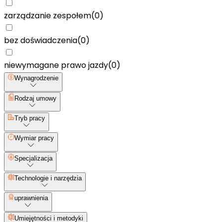
zarządzanie zespołem
(
0
)
bez doświadczenia
(
0
)
niewymagane prawo jazdy
(
0
)
Wynagrodzenie
Rodzaj umowy
Tryb pracy
Wymiar pracy
Specjalizacja
Technologie i narzędzia
uprawnienia
Umiejętności i metodyki