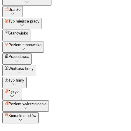
Branże
Typ miejsca pracy
Stanowisko
Poziom stanowiska
Pracodawca
Wielkość firmy
Typ firmy
Języki
Poziom wykształcenia
Kierunki studiów