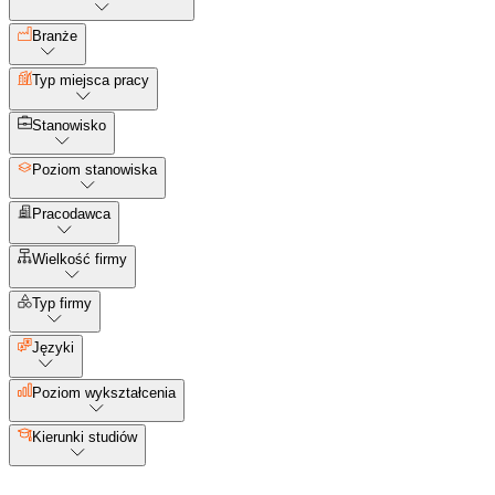
Branże
Typ miejsca pracy
Stanowisko
Poziom stanowiska
Pracodawca
Wielkość firmy
Typ firmy
Języki
Poziom wykształcenia
Kierunki studiów