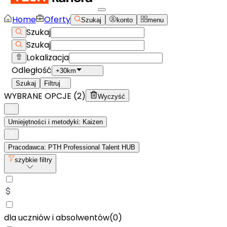
Home
Oferty
Szukaj
konto
menu
Szukaj
Szukaj
Lokalizacja
Odległość
+30km
Szukaj
Filtruj
WYBRANE OPCJE (
2
)
Wyczyść
Umiejętności i metodyki: Kaizen
Pracodawca: PTH Professional Talent HUB
szybkie filtry
dla uczniów i absolwentów
(
0
)