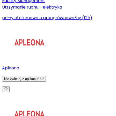
Facility Management
Utrzymanie ruchu - elektryka
pełny etat
umowa o pracę
równoważny (12h)
Apleona
Nie zwlekaj z aplikacją!