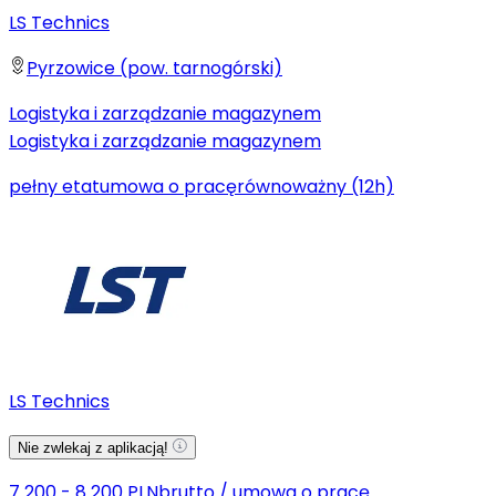
LS Technics
Pyrzowice (pow. tarnogórski)
Logistyka i zarządzanie magazynem
Logistyka i zarządzanie magazynem
pełny etat
umowa o pracę
równoważny (12h)
LS Technics
Nie zwlekaj z aplikacją!
7 200 - 8 200 PLN
brutto
/
umowa o pracę