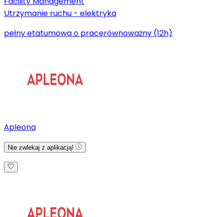
Facility Management
Utrzymanie ruchu - elektryka
pełny etat
umowa o pracę
równoważny (12h)
Apleona
Nie zwlekaj z aplikacją!