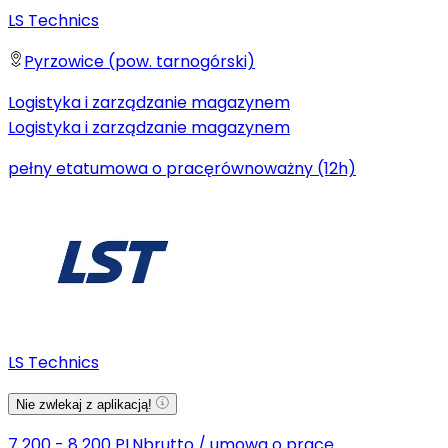
LS Technics
Pyrzowice (pow. tarnogórski)
Logistyka i zarządzanie magazynem
Logistyka i zarządzanie magazynem
pełny etat
umowa o pracę
równoważny (12h)
LS Technics
Nie zwlekaj z aplikacją!
7 200 - 8 200 PLN
brutto
/
umowa o pracę