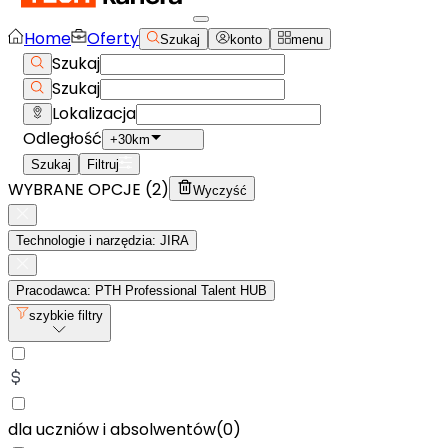
Home
Oferty
Szukaj
konto
menu
Szukaj
Szukaj
Lokalizacja
Odległość
+30km
Szukaj
Filtruj
WYBRANE OPCJE (
2
)
Wyczyść
Technologie i narzędzia: JIRA
Pracodawca: PTH Professional Talent HUB
szybkie filtry
dla uczniów i absolwentów
(
0
)