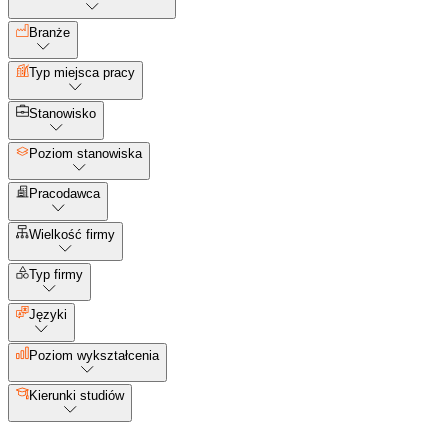
Branże
Typ miejsca pracy
Stanowisko
Poziom stanowiska
Pracodawca
Wielkość firmy
Typ firmy
Języki
Poziom wykształcenia
Kierunki studiów