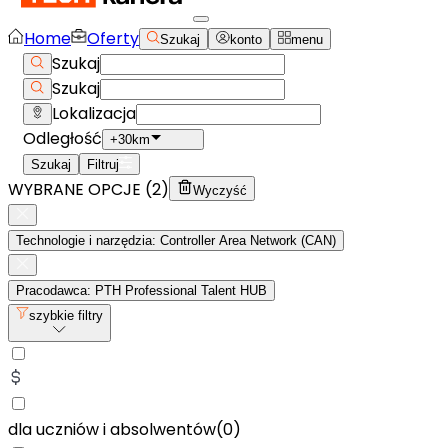
Home
Oferty
Szukaj
konto
menu
Szukaj
Szukaj
Lokalizacja
Odległość
+30km
Szukaj
Filtruj
WYBRANE OPCJE (
2
)
Wyczyść
Technologie i narzędzia: Controller Area Network (CAN)
Pracodawca: PTH Professional Talent HUB
szybkie filtry
dla uczniów i absolwentów
(
0
)