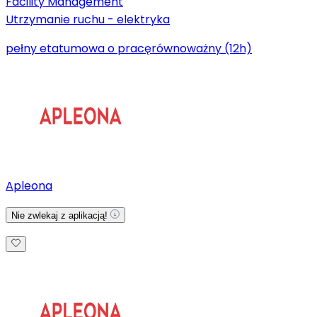
Facility Management
Utrzymanie ruchu - elektryka
pełny etat
umowa o pracę
równoważny (12h)
Apleona
Nie zwlekaj z aplikacją!