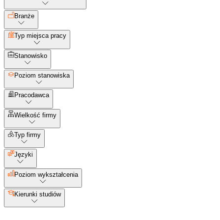
Branże
Typ miejsca pracy
Stanowisko
Poziom stanowiska
Pracodawca
Wielkość firmy
Typ firmy
Języki
Poziom wykształcenia
Kierunki studiów