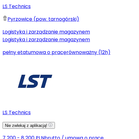
LS Technics
Pyrzowice (pow. tarnogórski)
Logistyka i zarządzanie magazynem
Logistyka i zarządzanie magazynem
pełny etat
umowa o pracę
równoważny (12h)
LS Technics
Nie zwlekaj z aplikacją!
7 200 - 8 200 PLN
brutto
/
umowa o pracę