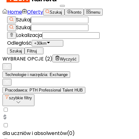
Home
Oferty
Szukaj
konto
menu
Szukaj
Szukaj
Lokalizacja
Odległość
+30km
Szukaj
Filtruj
WYBRANE OPCJE (
2
)
Wyczyść
Technologie i narzędzia: Exchange
Pracodawca: PTH Professional Talent HUB
szybkie filtry
dla uczniów i absolwentów
(
0
)