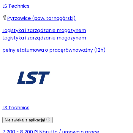
LS Technics
Pyrzowice (pow. tarnogórski)
Logistyka i zarządzanie magazynem
Logistyka i zarządzanie magazynem
pełny etat
umowa o pracę
równoważny (12h)
LS Technics
Nie zwlekaj z aplikacją!
7 200 - 8 200 PLN
brutto
/
umowa o pracę