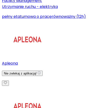
Facility Management
Utrzymanie ruchu - elektryka
pełny etat
umowa o pracę
równoważny (12h)
Apleona
Nie zwlekaj z aplikacją!