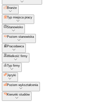
Branże
Typ miejsca pracy
Stanowisko
Poziom stanowiska
Pracodawca
Wielkość firmy
Typ firmy
Języki
Poziom wykształcenia
Kierunki studiów