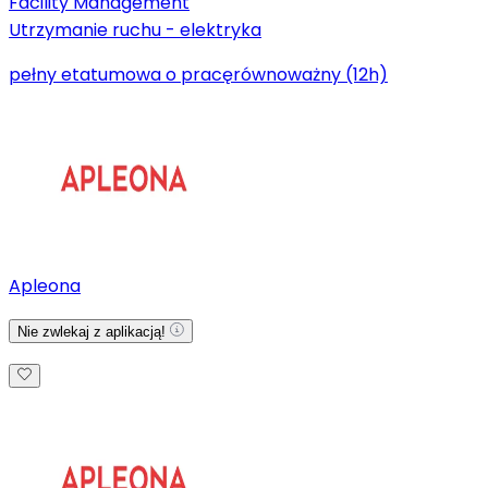
Facility Management
Utrzymanie ruchu - elektryka
pełny etat
umowa o pracę
równoważny (12h)
Apleona
Nie zwlekaj z aplikacją!