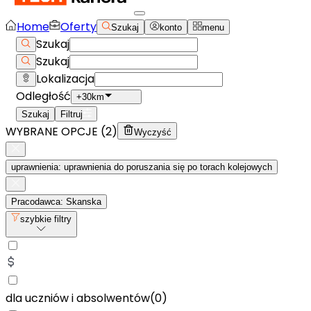
Home
Oferty
Szukaj
konto
menu
Szukaj
Szukaj
Lokalizacja
Odległość
+30km
Szukaj
Filtruj
WYBRANE OPCJE (
2
)
Wyczyść
uprawnienia: uprawnienia do poruszania się po torach kolejowych
Pracodawca: Skanska
szybkie filtry
dla uczniów i absolwentów
(
0
)