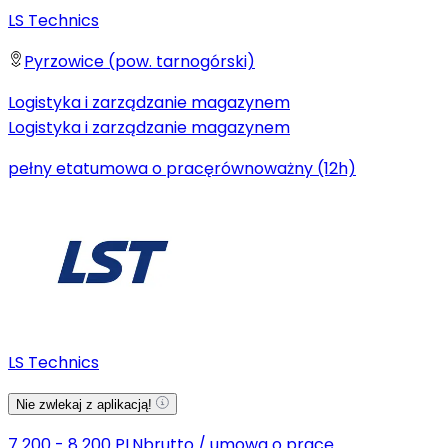
LS Technics
Pyrzowice (pow. tarnogórski)
Logistyka i zarządzanie magazynem
Logistyka i zarządzanie magazynem
pełny etat
umowa o pracę
równoważny (12h)
LS Technics
Nie zwlekaj z aplikacją!
7 200 - 8 200 PLN
brutto
/
umowa o pracę