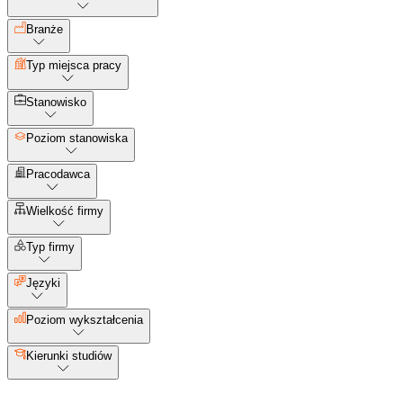
Branże
Typ miejsca pracy
Stanowisko
Poziom stanowiska
Pracodawca
Wielkość firmy
Typ firmy
Języki
Poziom wykształcenia
Kierunki studiów