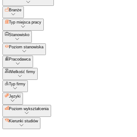
Branże
Typ miejsca pracy
Stanowisko
Poziom stanowiska
Pracodawca
Wielkość firmy
Typ firmy
Języki
Poziom wykształcenia
Kierunki studiów