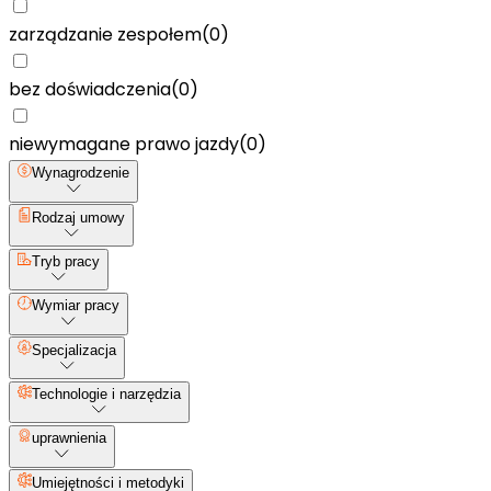
zarządzanie zespołem
(
0
)
bez doświadczenia
(
0
)
niewymagane prawo jazdy
(
0
)
Wynagrodzenie
Rodzaj umowy
Tryb pracy
Wymiar pracy
Specjalizacja
Technologie i narzędzia
uprawnienia
Umiejętności i metodyki