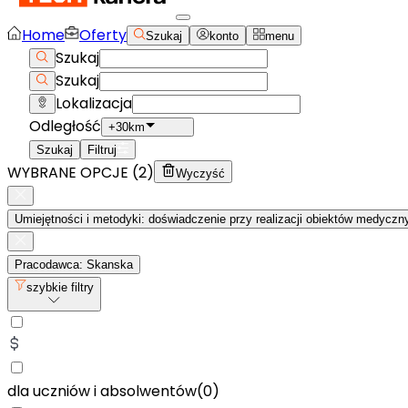
Home
Oferty
Szukaj
konto
menu
Szukaj
Szukaj
Lokalizacja
Odległość
+30km
Szukaj
Filtruj
WYBRANE OPCJE (
2
)
Wyczyść
Umiejętności i metodyki: doświadczenie przy realizacji obiektów medyczn
Pracodawca: Skanska
szybkie filtry
dla uczniów i absolwentów
(
0
)