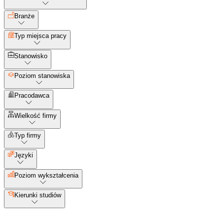
Branże
Typ miejsca pracy
Stanowisko
Poziom stanowiska
Pracodawca
Wielkość firmy
Typ firmy
Języki
Poziom wykształcenia
Kierunki studiów