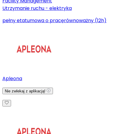
Facility Management
Utrzymanie ruchu - elektryka
pełny etat
umowa o pracę
równoważny (12h)
Apleona
Nie zwlekaj z aplikacją!