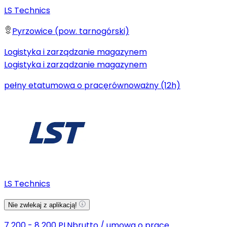
LS Technics
Pyrzowice (pow. tarnogórski)
Logistyka i zarządzanie magazynem
Logistyka i zarządzanie magazynem
pełny etat
umowa o pracę
równoważny (12h)
LS Technics
Nie zwlekaj z aplikacją!
7 200 - 8 200 PLN
brutto
/
umowa o pracę