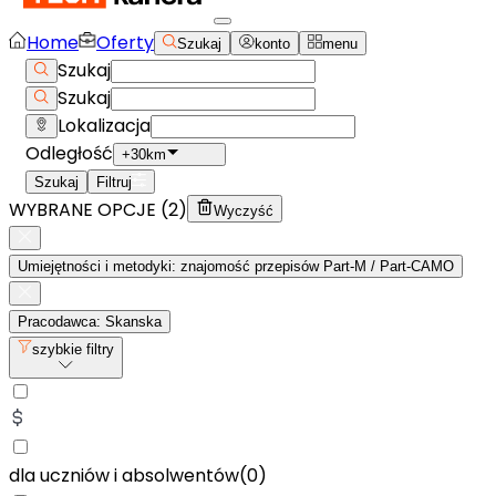
Home
Oferty
Szukaj
konto
menu
Szukaj
Szukaj
Lokalizacja
Odległość
+30km
Szukaj
Filtruj
WYBRANE OPCJE (
2
)
Wyczyść
Umiejętności i metodyki: znajomość przepisów Part‑M / Part‑CAMO
Pracodawca: Skanska
szybkie filtry
dla uczniów i absolwentów
(
0
)