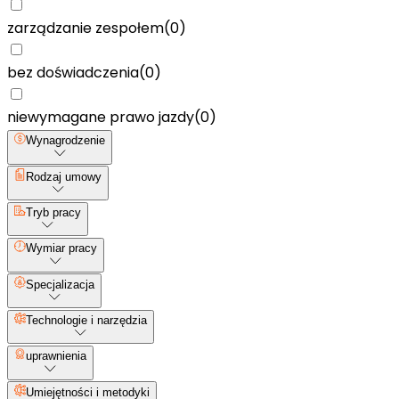
zarządzanie zespołem
(
0
)
bez doświadczenia
(
0
)
niewymagane prawo jazdy
(
0
)
Wynagrodzenie
Rodzaj umowy
Tryb pracy
Wymiar pracy
Specjalizacja
Technologie i narzędzia
uprawnienia
Umiejętności i metodyki