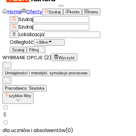
Home
Oferty
Szukaj
konto
menu
Szukaj
Szukaj
Lokalizacja
Odległość
+30km
Szukaj
Filtruj
WYBRANE OPCJE (
2
)
Wyczyść
Umiejętności i metodyki: symulacje procesowe
Pracodawca: Skanska
szybkie filtry
dla uczniów i absolwentów
(
0
)