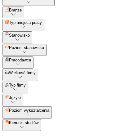
Branże
Typ miejsca pracy
Stanowisko
Poziom stanowiska
Pracodawca
Wielkość firmy
Typ firmy
Języki
Poziom wykształcenia
Kierunki studiów