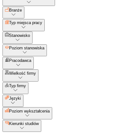
Branże
Typ miejsca pracy
Stanowisko
Poziom stanowiska
Pracodawca
Wielkość firmy
Typ firmy
Języki
Poziom wykształcenia
Kierunki studiów