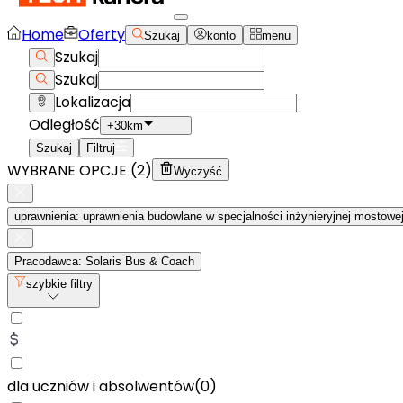
Home
Oferty
Szukaj
konto
menu
Szukaj
Szukaj
Lokalizacja
Odległość
+30km
Szukaj
Filtruj
WYBRANE OPCJE (
2
)
Wyczyść
uprawnienia: uprawnienia budowlane w specjalności inżynieryjnej mostowe
Pracodawca: Solaris Bus & Coach
szybkie filtry
dla uczniów i absolwentów
(
0
)