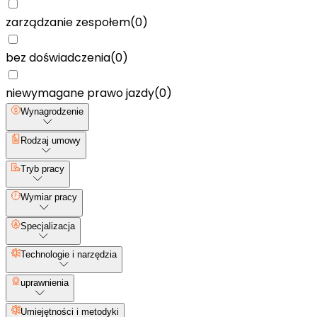
zarządzanie zespołem
(
0
)
bez doświadczenia
(
0
)
niewymagane prawo jazdy
(
0
)
Wynagrodzenie
Rodzaj umowy
Tryb pracy
Wymiar pracy
Specjalizacja
Technologie i narzędzia
uprawnienia
Umiejętności i metodyki