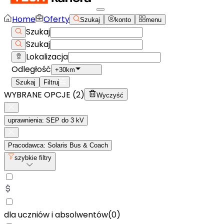
Home
Oferty
Szukaj
konto
menu
Szukaj
Szukaj
Lokalizacja
Odległość
+30km
Szukaj
Filtruj
WYBRANE OPCJE (
2
)
Wyczyść
uprawnienia: SEP do 3 kV
Pracodawca: Solaris Bus & Coach
szybkie filtry
dla uczniów i absolwentów
(
0
)