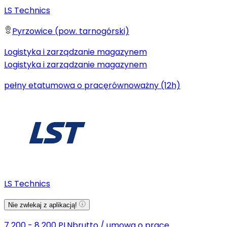
LS Technics
Pyrzowice (pow. tarnogórski)
Logistyka i zarządzanie magazynem
Logistyka i zarządzanie magazynem
pełny etat
umowa o pracę
równoważny (12h)
LS Technics
Nie zwlekaj z aplikacją!
7 200 - 8 200 PLN
brutto
/
umowa o pracę