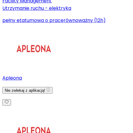
Facility Management
Utrzymanie ruchu - elektryka
pełny etat
umowa o pracę
równoważny (12h)
Apleona
Nie zwlekaj z aplikacją!