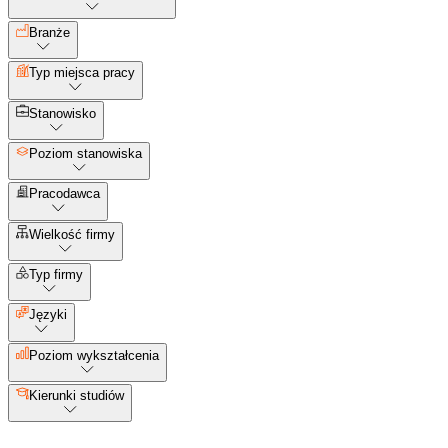
Branże
Typ miejsca pracy
Stanowisko
Poziom stanowiska
Pracodawca
Wielkość firmy
Typ firmy
Języki
Poziom wykształcenia
Kierunki studiów