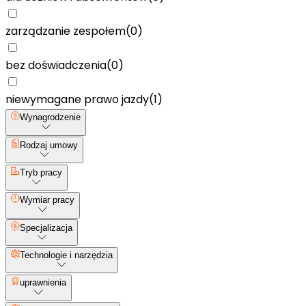
zarządzanie zespołem
(
0
)
bez doświadczenia
(
0
)
niewymagane prawo jazdy
(
1
)
Wynagrodzenie
Rodzaj umowy
Tryb pracy
Wymiar pracy
Specjalizacja
Technologie i narzędzia
uprawnienia