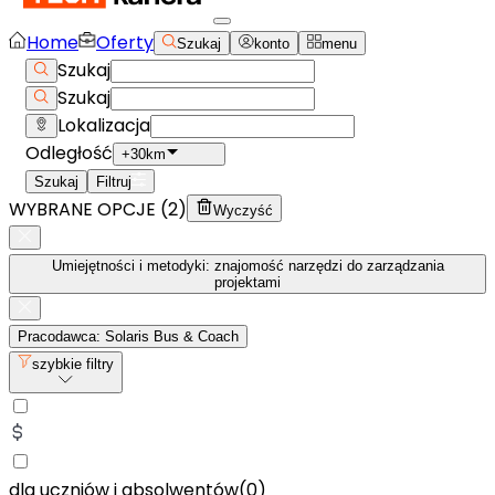
Home
Oferty
Szukaj
konto
menu
Szukaj
Szukaj
Lokalizacja
Odległość
+30km
Szukaj
Filtruj
WYBRANE OPCJE (
2
)
Wyczyść
Umiejętności i metodyki: znajomość narzędzi do zarządzania
projektami
Pracodawca: Solaris Bus & Coach
szybkie filtry
dla uczniów i absolwentów
(
0
)