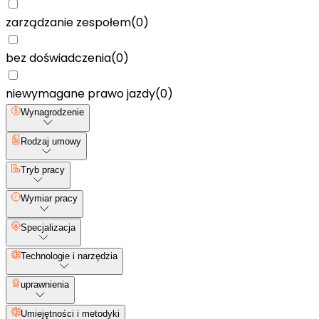
zarządzanie zespołem
(
0
)
bez doświadczenia
(
0
)
niewymagane prawo jazdy
(
0
)
Wynagrodzenie
Rodzaj umowy
Tryb pracy
Wymiar pracy
Specjalizacja
Technologie i narzędzia
uprawnienia
Umiejętności i metodyki