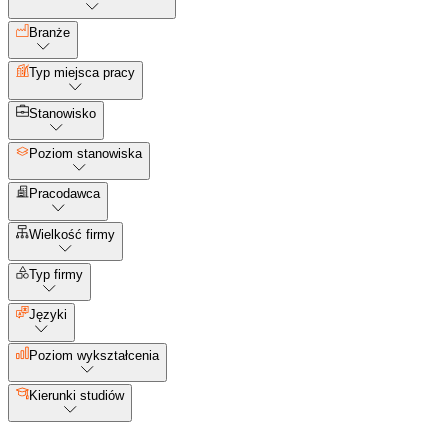
Branże
Typ miejsca pracy
Stanowisko
Poziom stanowiska
Pracodawca
Wielkość firmy
Typ firmy
Języki
Poziom wykształcenia
Kierunki studiów