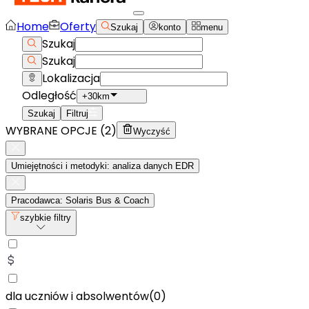
Home
Oferty
Szukaj
konto
menu
Szukaj
Szukaj
Lokalizacja
Odległość
+30km
Szukaj
Filtruj
WYBRANE OPCJE (
2
)
Wyczyść
Umiejętności i metodyki: analiza danych EDR
Pracodawca: Solaris Bus & Coach
szybkie filtry
dla uczniów i absolwentów
(
0
)