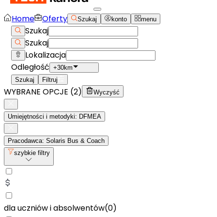
Home
Oferty
Szukaj
konto
menu
Szukaj
Szukaj
Lokalizacja
Odległość
+30km
Szukaj
Filtruj
WYBRANE OPCJE (
2
)
Wyczyść
Umiejętności i metodyki: DFMEA
Pracodawca: Solaris Bus & Coach
szybkie filtry
dla uczniów i absolwentów
(
0
)