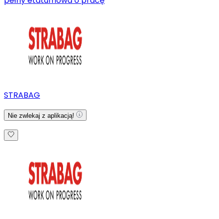
pełny etat
umowa o pracę
STRABAG
Nie zwlekaj z aplikacją!