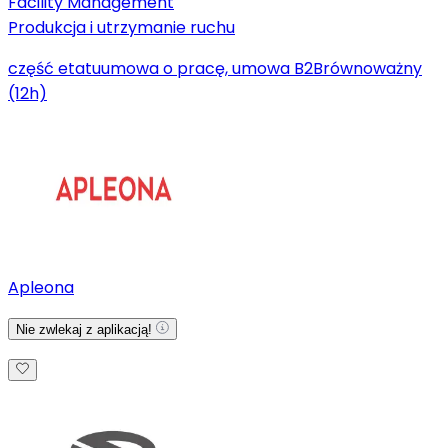
Facility Management
Produkcja i utrzymanie ruchu
część etatu
umowa o pracę, umowa B2B
równoważny
(12h)
Apleona
Nie zwlekaj z aplikacją!