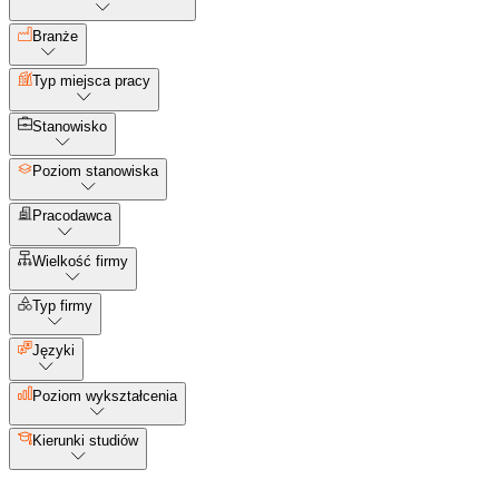
Branże
Typ miejsca pracy
Stanowisko
Poziom stanowiska
Pracodawca
Wielkość firmy
Typ firmy
Języki
Poziom wykształcenia
Kierunki studiów