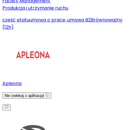
Facility Management
Produkcja i utrzymanie ruchu
część etatu
umowa o pracę, umowa B2B
równoważny
(12h)
Apleona
Nie zwlekaj z aplikacją!