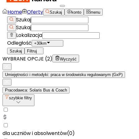
Home
Oferty
Szukaj
konto
menu
Szukaj
Szukaj
Lokalizacja
Odległość
+30km
Szukaj
Filtruj
WYBRANE OPCJE (
2
)
Wyczyść
Umiejętności i metodyki: praca w środowisku regulowanym (GxP)
Pracodawca: Solaris Bus & Coach
szybkie filtry
dla uczniów i absolwentów
(
0
)