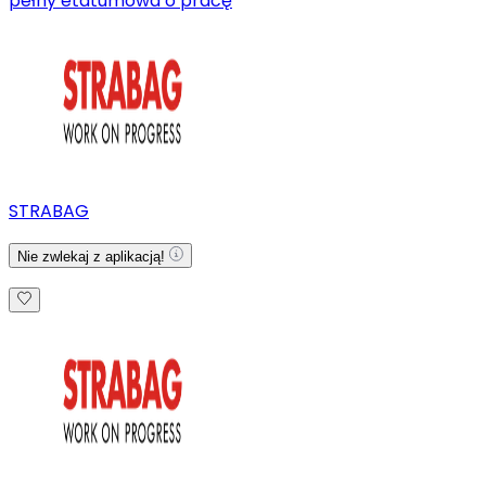
pełny etat
umowa o pracę
STRABAG
Nie zwlekaj z aplikacją!