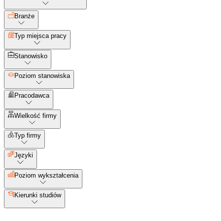
Branże
Typ miejsca pracy
Stanowisko
Poziom stanowiska
Pracodawca
Wielkość firmy
Typ firmy
Języki
Poziom wykształcenia
Kierunki studiów