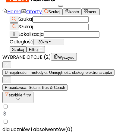
Home
Oferty
Szukaj
konto
menu
Szukaj
Szukaj
Lokalizacja
Odległość
+30km
Szukaj
Filtruj
WYBRANE OPCJE (
2
)
Wyczyść
Umiejętności i metodyki: Umiejętność obsługi elektronarzędzi
Pracodawca: Solaris Bus & Coach
szybkie filtry
dla uczniów i absolwentów
(
0
)