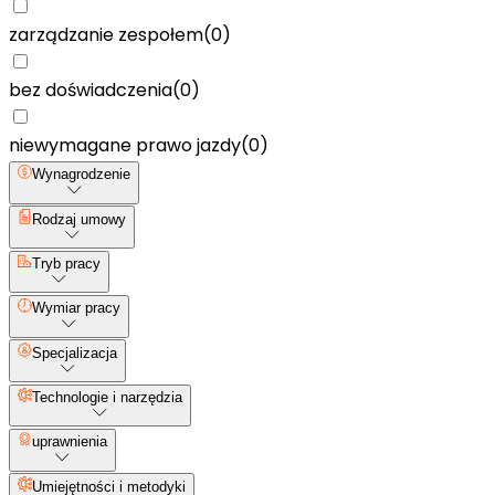
zarządzanie zespołem
(
0
)
bez doświadczenia
(
0
)
niewymagane prawo jazdy
(
0
)
Wynagrodzenie
Rodzaj umowy
Tryb pracy
Wymiar pracy
Specjalizacja
Technologie i narzędzia
uprawnienia
Umiejętności i metodyki