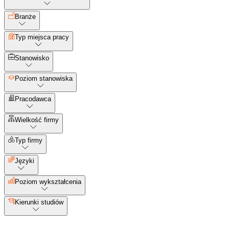
Branże
Typ miejsca pracy
Stanowisko
Poziom stanowiska
Pracodawca
Wielkość firmy
Typ firmy
Języki
Poziom wykształcenia
Kierunki studiów