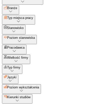
Branże
Typ miejsca pracy
Stanowisko
Poziom stanowiska
Pracodawca
Wielkość firmy
Typ firmy
Języki
Poziom wykształcenia
Kierunki studiów