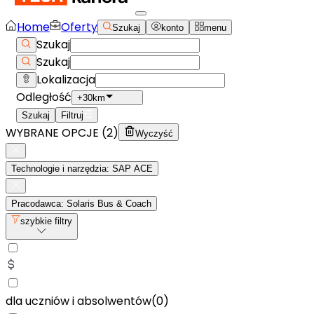
Home
Oferty
Szukaj
konto
menu
Szukaj
Szukaj
Lokalizacja
Odległość
+30km
Szukaj
Filtruj
WYBRANE OPCJE (
2
)
Wyczyść
Technologie i narzędzia: SAP ACE
Pracodawca: Solaris Bus & Coach
szybkie filtry
dla uczniów i absolwentów
(
0
)