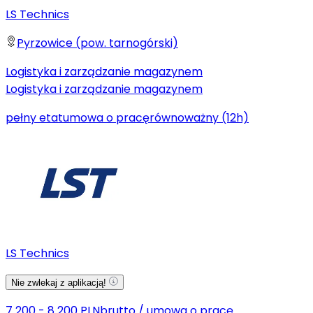
LS Technics
Pyrzowice (pow. tarnogórski)
Logistyka i zarządzanie magazynem
Logistyka i zarządzanie magazynem
pełny etat
umowa o pracę
równoważny (12h)
LS Technics
Nie zwlekaj z aplikacją!
7 200 - 8 200 PLN
brutto
/
umowa o pracę