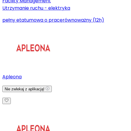
Facility Management
Utrzymanie ruchu - elektryka
pełny etat
umowa o pracę
równoważny (12h)
Apleona
Nie zwlekaj z aplikacją!