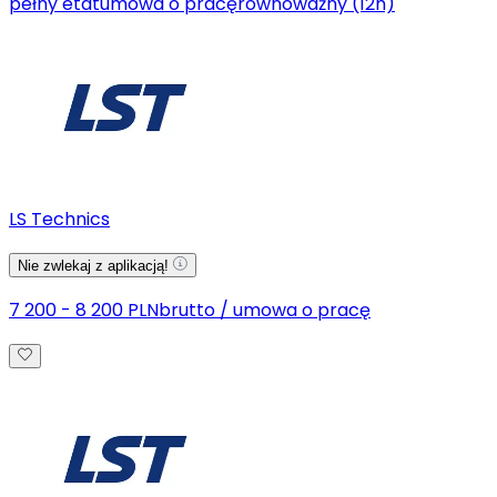
pełny etat
umowa o pracę
równoważny (12h)
LS Technics
Nie zwlekaj z aplikacją!
7 200 - 8 200 PLN
brutto
/
umowa o pracę