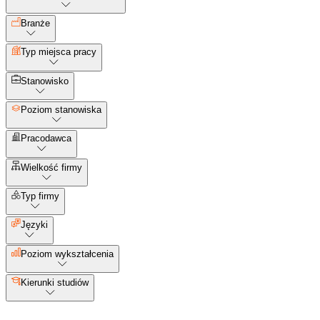
Branże
Typ miejsca pracy
Stanowisko
Poziom stanowiska
Pracodawca
Wielkość firmy
Typ firmy
Języki
Poziom wykształcenia
Kierunki studiów