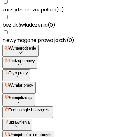
zarządzanie zespołem
(
0
)
bez doświadczenia
(
0
)
niewymagane prawo jazdy
(
0
)
Wynagrodzenie
Rodzaj umowy
Tryb pracy
Wymiar pracy
Specjalizacja
Technologie i narzędzia
uprawnienia
Umiejętności i metodyki