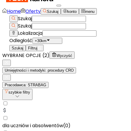
Home
Oferty
Szukaj
konto
menu
Szukaj
Szukaj
Lokalizacja
Odległość
+30km
Szukaj
Filtruj
WYBRANE OPCJE (
2
)
Wyczyść
Umiejętności i metodyki: procedury CRO
Pracodawca: STRABAG
szybkie filtry
dla uczniów i absolwentów
(
0
)