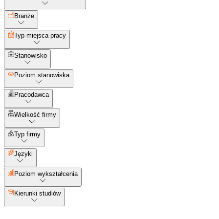
Branże
Typ miejsca pracy
Stanowisko
Poziom stanowiska
Pracodawca
Wielkość firmy
Typ firmy
Języki
Poziom wykształcenia
Kierunki studiów