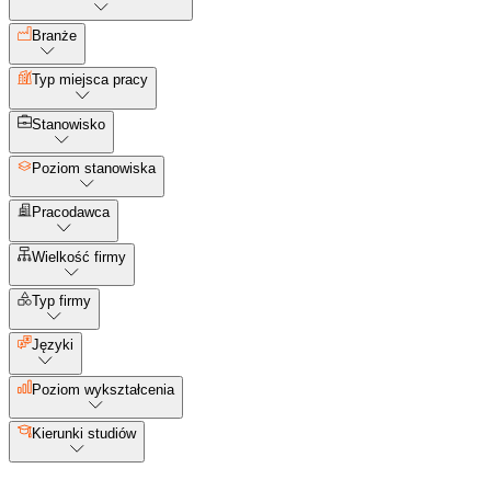
Branże
Typ miejsca pracy
Stanowisko
Poziom stanowiska
Pracodawca
Wielkość firmy
Typ firmy
Języki
Poziom wykształcenia
Kierunki studiów