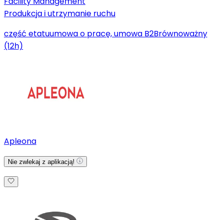
Facility Management
Produkcja i utrzymanie ruchu
część etatu
umowa o pracę, umowa B2B
równoważny
(12h)
Apleona
Nie zwlekaj z aplikacją!