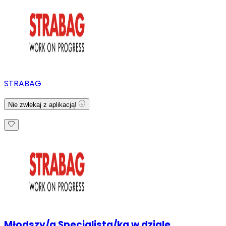
STRABAG
Nie zwlekaj z aplikacją!
Młodszy/a Specjalista/ka w dziale