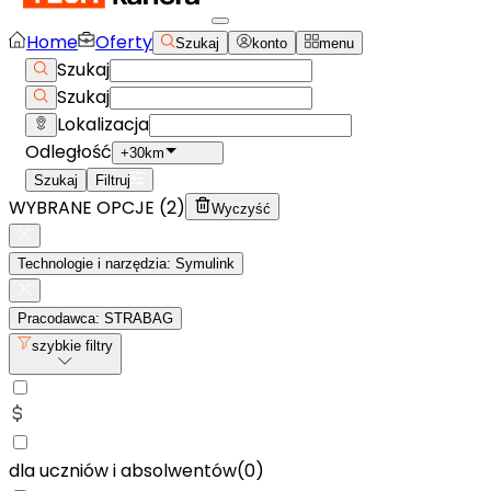
Home
Oferty
Szukaj
konto
menu
Szukaj
Szukaj
Lokalizacja
Odległość
+30km
Szukaj
Filtruj
WYBRANE OPCJE (
2
)
Wyczyść
Technologie i narzędzia: Symulink
Pracodawca: STRABAG
szybkie filtry
dla uczniów i absolwentów
(
0
)