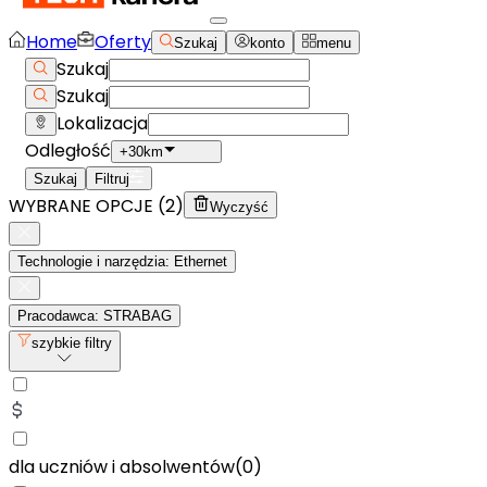
Home
Oferty
Szukaj
konto
menu
Szukaj
Szukaj
Lokalizacja
Odległość
+30km
Szukaj
Filtruj
WYBRANE OPCJE (
2
)
Wyczyść
Technologie i narzędzia: Ethernet
Pracodawca: STRABAG
szybkie filtry
dla uczniów i absolwentów
(
0
)