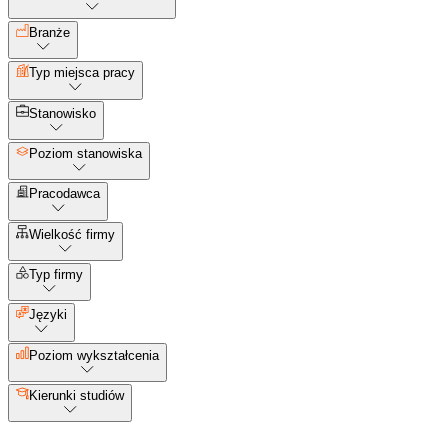
Branże
Typ miejsca pracy
Stanowisko
Poziom stanowiska
Pracodawca
Wielkość firmy
Typ firmy
Języki
Poziom wykształcenia
Kierunki studiów