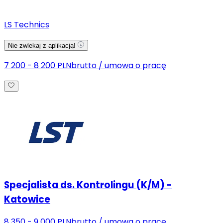
LS Technics
Nie zwlekaj z aplikacją!
7 200 - 8 200 PLN
brutto
/
umowa o pracę
Specjalista ds. Kontrolingu (K/M) -
Katowice
8 350 - 9 000 PLN
brutto
/
umowa o pracę