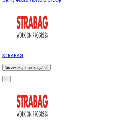
pełny etat
umowa o pracę
STRABAG
Nie zwlekaj z aplikacją!