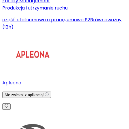
Facility Management
Produkcja i utrzymanie ruchu
część etatu
umowa o pracę, umowa B2B
równoważny
(12h)
Apleona
Nie zwlekaj z aplikacją!