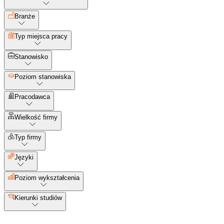
Branże
Typ miejsca pracy
Stanowisko
Poziom stanowiska
Pracodawca
Wielkość firmy
Typ firmy
Języki
Poziom wykształcenia
Kierunki studiów