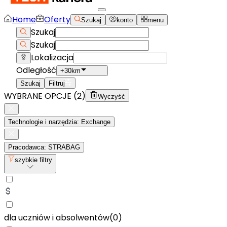
Home
Oferty
Szukaj
konto
menu
Szukaj
Szukaj
Lokalizacja
Odległość
+30km
Szukaj
Filtruj
WYBRANE OPCJE (
2
)
Wyczyść
Technologie i narzędzia: Exchange
Pracodawca: STRABAG
szybkie filtry
dla uczniów i absolwentów
(
0
)