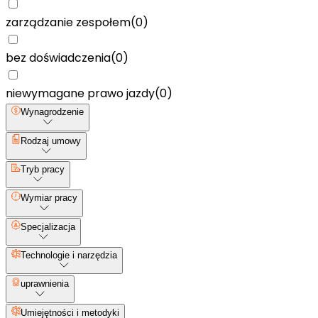
zarządzanie zespołem
(
0
)
bez doświadczenia
(
0
)
niewymagane prawo jazdy
(
0
)
Wynagrodzenie
Rodzaj umowy
Tryb pracy
Wymiar pracy
Specjalizacja
Technologie i narzędzia
uprawnienia
Umiejętności i metodyki