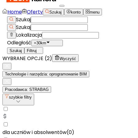
Home
Oferty
Szukaj
konto
menu
Szukaj
Szukaj
Lokalizacja
Odległość
+30km
Szukaj
Filtruj
WYBRANE OPCJE (
2
)
Wyczyść
Technologie i narzędzia: oprogramowanie BIM
Pracodawca: STRABAG
szybkie filtry
dla uczniów i absolwentów
(
0
)