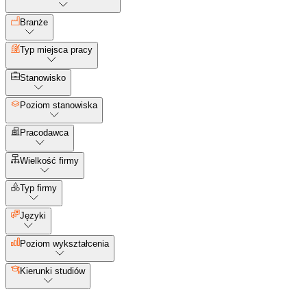
Branże
Typ miejsca pracy
Stanowisko
Poziom stanowiska
Pracodawca
Wielkość firmy
Typ firmy
Języki
Poziom wykształcenia
Kierunki studiów