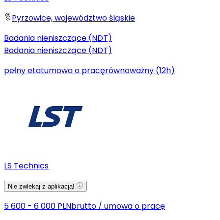
Pyrzowice, województwo śląskie
Badania nieniszczące (NDT)
Badania nieniszczące (NDT)
pełny etat
umowa o pracę
równoważny (12h)
LS Technics
Nie zwlekaj z aplikacją!
5 600 - 6 000 PLN
brutto
/
umowa o pracę