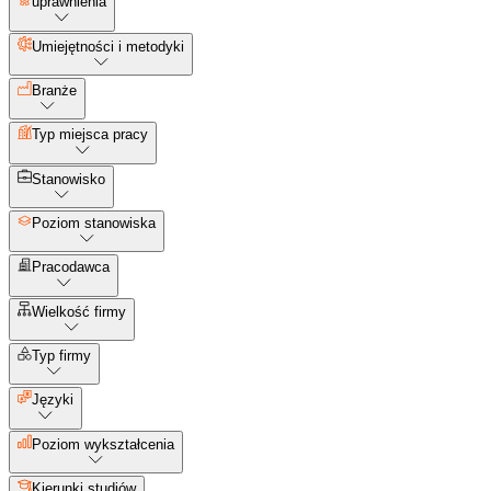
uprawnienia
Umiejętności i metodyki
Branże
Typ miejsca pracy
Stanowisko
Poziom stanowiska
Pracodawca
Wielkość firmy
Typ firmy
Języki
Poziom wykształcenia
Kierunki studiów