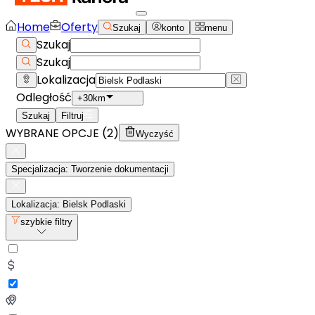
Home
Oferty
Szukaj
konto
menu
Szukaj
Szukaj
Lokalizacja
Odległość
+30km
Szukaj
Filtruj
WYBRANE OPCJE (
2
)
Wyczyść
Specjalizacja: Tworzenie dokumentacji
Lokalizacja: Bielsk Podlaski
szybkie filtry