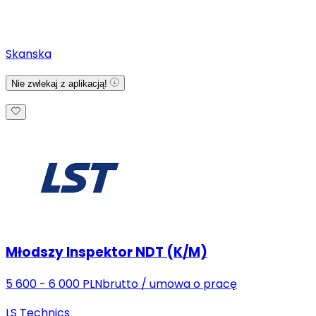
Skanska
Nie zwlekaj z aplikacją!
Młodszy Inspektor NDT (K/M)
5 600 - 6 000 PLN
brutto
/
umowa o pracę
LS Technics