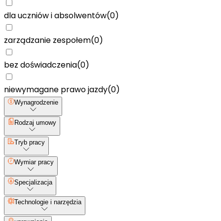
dla uczniów i absolwentów
(
0
)
zarządzanie zespołem
(
0
)
bez doświadczenia
(
0
)
niewymagane prawo jazdy
(
0
)
Wynagrodzenie
Rodzaj umowy
Tryb pracy
Wymiar pracy
Specjalizacja
Technologie i narzędzia