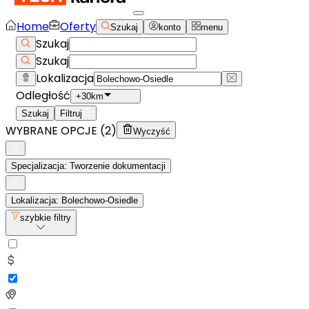
Home
Oferty
Szukaj
konto
menu
Szukaj
Szukaj
Lokalizacja
Odległość
+30km
Szukaj
Filtruj
WYBRANE OPCJE (
2
)
Wyczyść
Specjalizacja: Tworzenie dokumentacji
Lokalizacja: Bolechowo-Osiedle
szybkie filtry