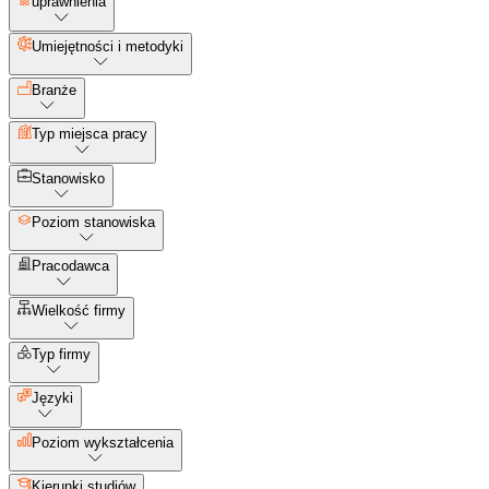
uprawnienia
Umiejętności i metodyki
Branże
Typ miejsca pracy
Stanowisko
Poziom stanowiska
Pracodawca
Wielkość firmy
Typ firmy
Języki
Poziom wykształcenia
Kierunki studiów