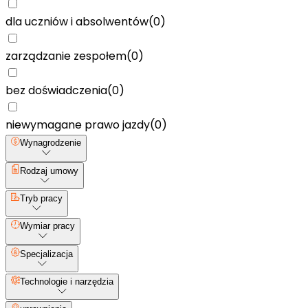
dla uczniów i absolwentów
(
0
)
zarządzanie zespołem
(
0
)
bez doświadczenia
(
0
)
niewymagane prawo jazdy
(
0
)
Wynagrodzenie
Rodzaj umowy
Tryb pracy
Wymiar pracy
Specjalizacja
Technologie i narzędzia