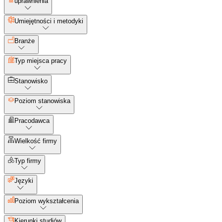
uprawnienia
Umiejętności i metodyki
Branże
Typ miejsca pracy
Stanowisko
Poziom stanowiska
Pracodawca
Wielkość firmy
Typ firmy
Języki
Poziom wykształcenia
Kierunki studiów