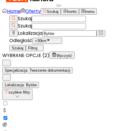
Home
Oferty
Szukaj
konto
menu
Szukaj
Szukaj
Lokalizacja
Odległość
+30km
Szukaj
Filtruj
WYBRANE OPCJE (
2
)
Wyczyść
Specjalizacja: Tworzenie dokumentacji
Lokalizacja: Bytów
szybkie filtry