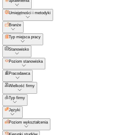
uprawnienia
Umiejętności i metodyki
Branże
Typ miejsca pracy
Stanowisko
Poziom stanowiska
Pracodawca
Wielkość firmy
Typ firmy
Języki
Poziom wykształcenia
Kierunki studiów