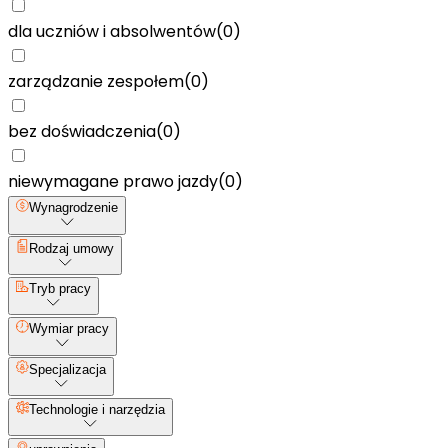
dla uczniów i absolwentów
(
0
)
zarządzanie zespołem
(
0
)
bez doświadczenia
(
0
)
niewymagane prawo jazdy
(
0
)
Wynagrodzenie
Rodzaj umowy
Tryb pracy
Wymiar pracy
Specjalizacja
Technologie i narzędzia