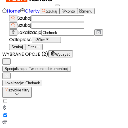
Home
Oferty
Szukaj
konto
menu
Szukaj
Szukaj
Lokalizacja
Odległość
+30km
Szukaj
Filtruj
WYBRANE OPCJE (
2
)
Wyczyść
Specjalizacja: Tworzenie dokumentacji
Lokalizacja: Chełmek
szybkie filtry