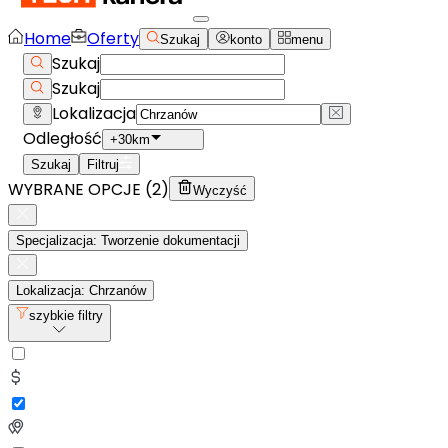
Home
Oferty
Szukaj
konto
menu
Szukaj
Szukaj
Lokalizacja
Odległość
+30km
Szukaj
Filtruj
WYBRANE OPCJE (
2
)
Wyczyść
Specjalizacja: Tworzenie dokumentacji
Lokalizacja: Chrzanów
szybkie filtry