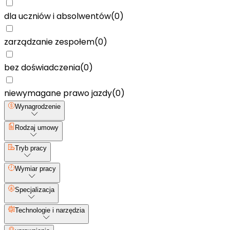
dla uczniów i absolwentów
(
0
)
zarządzanie zespołem
(
0
)
bez doświadczenia
(
0
)
niewymagane prawo jazdy
(
0
)
Wynagrodzenie
Rodzaj umowy
Tryb pracy
Wymiar pracy
Specjalizacja
Technologie i narzędzia