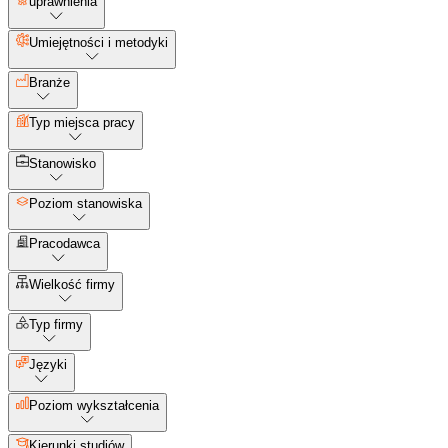
uprawnienia
Umiejętności i metodyki
Branże
Typ miejsca pracy
Stanowisko
Poziom stanowiska
Pracodawca
Wielkość firmy
Typ firmy
Języki
Poziom wykształcenia
Kierunki studiów