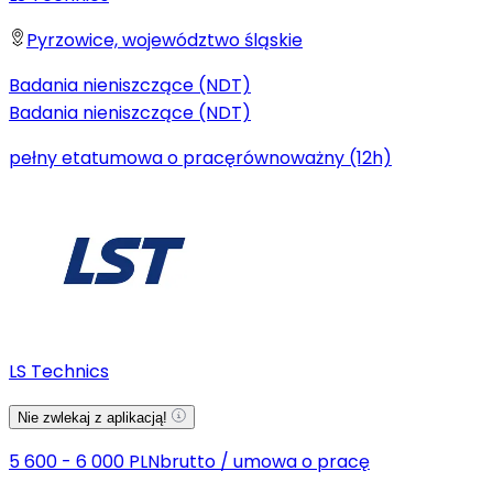
Pyrzowice, województwo śląskie
Badania nieniszczące (NDT)
Badania nieniszczące (NDT)
pełny etat
umowa o pracę
równoważny (12h)
LS Technics
Nie zwlekaj z aplikacją!
5 600 - 6 000 PLN
brutto
/
umowa o pracę