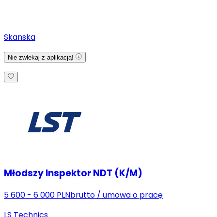
Skanska
Nie zwlekaj z aplikacją!
Młodszy Inspektor NDT (K/M)
5 600 - 6 000 PLN
brutto
/
umowa o pracę
LS Technics