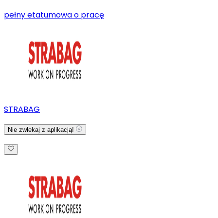
pełny etat
umowa o pracę
STRABAG
Nie zwlekaj z aplikacją!