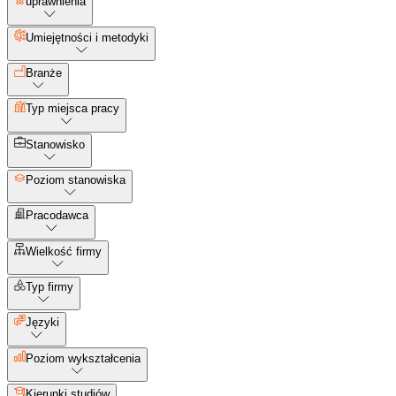
uprawnienia
Umiejętności i metodyki
Branże
Typ miejsca pracy
Stanowisko
Poziom stanowiska
Pracodawca
Wielkość firmy
Typ firmy
Języki
Poziom wykształcenia
Kierunki studiów