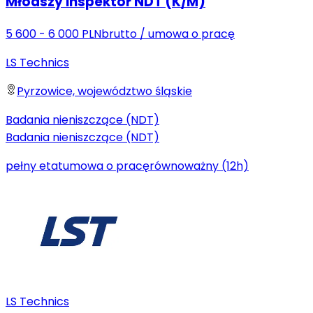
Młodszy Inspektor NDT (K/M)
5 600 - 6 000 PLN
brutto
/
umowa o pracę
LS Technics
Pyrzowice, województwo śląskie
Badania nieniszczące (NDT)
Badania nieniszczące (NDT)
pełny etat
umowa o pracę
równoważny (12h)
LS Technics