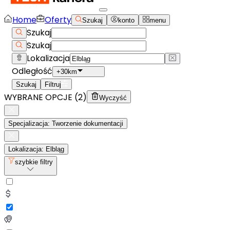
Home
Oferty
Szukaj
konto
menu
Szukaj
Szukaj
Lokalizacja
Odległość
+30km
Szukaj
Filtruj
WYBRANE OPCJE (
2
)
Wyczyść
Specjalizacja: Tworzenie dokumentacji
Lokalizacja: Elbląg
szybkie filtry