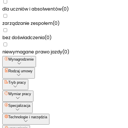
dla uczniów i absolwentów
(
0
)
zarządzanie zespołem
(
0
)
bez doświadczenia
(
0
)
niewymagane prawo jazdy
(
0
)
Wynagrodzenie
Rodzaj umowy
Tryb pracy
Wymiar pracy
Specjalizacja
Technologie i narzędzia