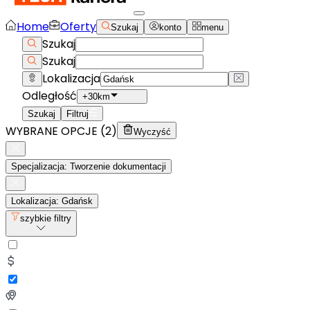
Home
Oferty
Szukaj
konto
menu
Szukaj
Szukaj
Lokalizacja
Odległość
+30km
Szukaj
Filtruj
WYBRANE OPCJE (
2
)
Wyczyść
Specjalizacja: Tworzenie dokumentacji
Lokalizacja: Gdańsk
szybkie filtry