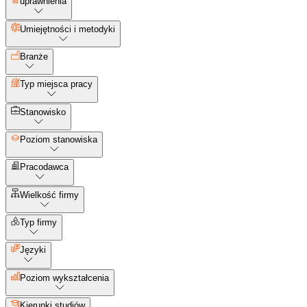
uprawnienia
Umiejętności i metodyki
Branże
Typ miejsca pracy
Stanowisko
Poziom stanowiska
Pracodawca
Wielkość firmy
Typ firmy
Języki
Poziom wykształcenia
Kierunki studiów