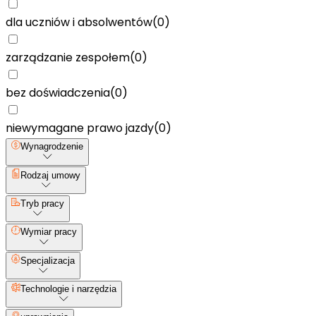
dla uczniów i absolwentów
(
0
)
zarządzanie zespołem
(
0
)
bez doświadczenia
(
0
)
niewymagane prawo jazdy
(
0
)
Wynagrodzenie
Rodzaj umowy
Tryb pracy
Wymiar pracy
Specjalizacja
Technologie i narzędzia