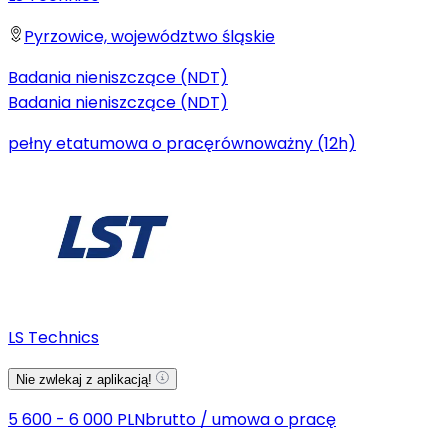
Pyrzowice, województwo śląskie
Badania nieniszczące (NDT)
Badania nieniszczące (NDT)
pełny etat
umowa o pracę
równoważny (12h)
LS Technics
Nie zwlekaj z aplikacją!
5 600 - 6 000 PLN
brutto
/
umowa o pracę