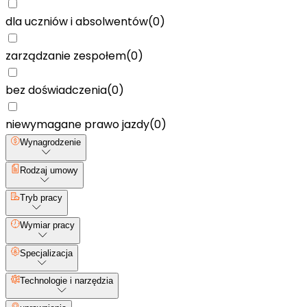
dla uczniów i absolwentów
(
0
)
zarządzanie zespołem
(
0
)
bez doświadczenia
(
0
)
niewymagane prawo jazdy
(
0
)
Wynagrodzenie
Rodzaj umowy
Tryb pracy
Wymiar pracy
Specjalizacja
Technologie i narzędzia