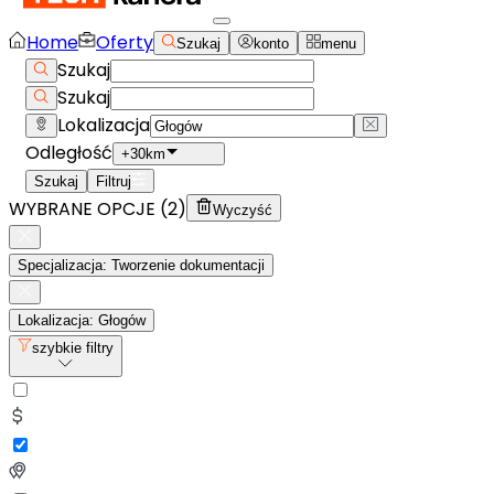
Home
Oferty
Szukaj
konto
menu
Szukaj
Szukaj
Lokalizacja
Odległość
+30km
Szukaj
Filtruj
WYBRANE OPCJE (
2
)
Wyczyść
Specjalizacja: Tworzenie dokumentacji
Lokalizacja: Głogów
szybkie filtry