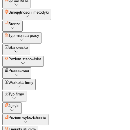
uprawnienia
Umiejętności i metodyki
Branże
Typ miejsca pracy
Stanowisko
Poziom stanowiska
Pracodawca
Wielkość firmy
Typ firmy
Języki
Poziom wykształcenia
Kierunki studiów