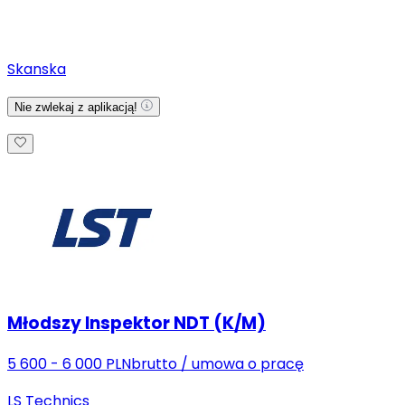
Skanska
Nie zwlekaj z aplikacją!
Młodszy Inspektor NDT (K/M)
5 600 - 6 000 PLN
brutto
/
umowa o pracę
LS Technics