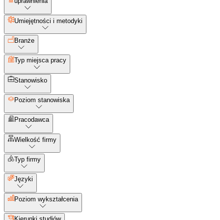
uprawnienia
Umiejętności i metodyki
Branże
Typ miejsca pracy
Stanowisko
Poziom stanowiska
Pracodawca
Wielkość firmy
Typ firmy
Języki
Poziom wykształcenia
Kierunki studiów