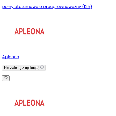
pełny etat
umowa o pracę
równoważny (12h)
Apleona
Nie zwlekaj z aplikacją!