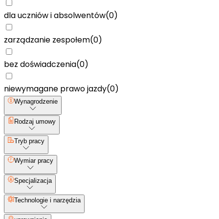
dla uczniów i absolwentów
(
0
)
zarządzanie zespołem
(
0
)
bez doświadczenia
(
0
)
niewymagane prawo jazdy
(
0
)
Wynagrodzenie
Rodzaj umowy
Tryb pracy
Wymiar pracy
Specjalizacja
Technologie i narzędzia