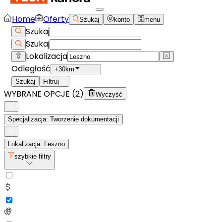
Home
Oferty
Szukaj
konto
menu
Szukaj
Szukaj
Lokalizacja
Odległość
+30km
Szukaj
Filtruj
WYBRANE OPCJE (
2
)
Wyczyść
Specjalizacja: Tworzenie dokumentacji
Lokalizacja: Leszno
szybkie filtry