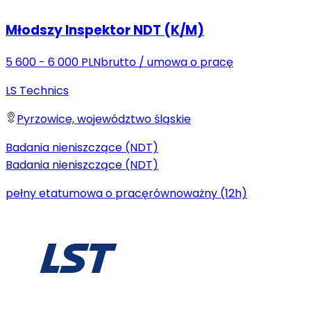
Młodszy Inspektor NDT (K/M)
5 600 - 6 000 PLN
brutto
/
umowa o pracę
LS Technics
Pyrzowice, województwo śląskie
Badania nieniszczące (NDT)
Badania nieniszczące (NDT)
pełny etat
umowa o pracę
równoważny (12h)