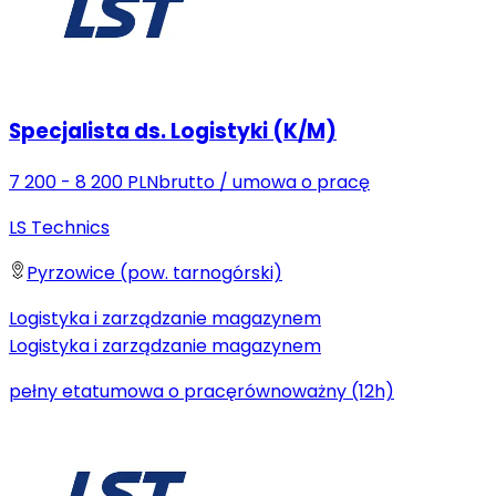
Specjalista ds. Logistyki (K/M)
7 200 - 8 200 PLN
brutto
/
umowa o pracę
LS Technics
Pyrzowice (pow. tarnogórski)
Logistyka i zarządzanie magazynem
Logistyka i zarządzanie magazynem
pełny etat
umowa o pracę
równoważny (12h)