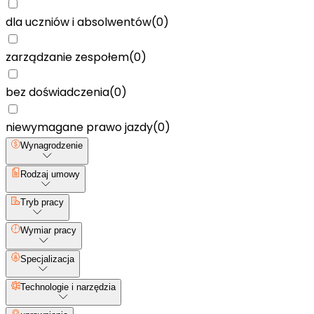
dla uczniów i absolwentów
(
0
)
zarządzanie zespołem
(
0
)
bez doświadczenia
(
0
)
niewymagane prawo jazdy
(
0
)
Wynagrodzenie
Rodzaj umowy
Tryb pracy
Wymiar pracy
Specjalizacja
Technologie i narzędzia