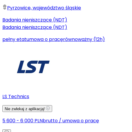
Pyrzowice, województwo śląskie
Badania nieniszczące (NDT)
Badania nieniszczące (NDT)
pełny etat
umowa o pracę
równoważny (12h)
LS Technics
Nie zwlekaj z aplikacją!
5 600 - 6 000 PLN
brutto
/
umowa o pracę