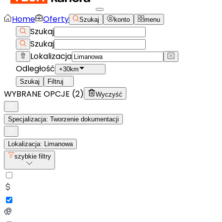
Home
Oferty
Szukaj
konto
menu
Szukaj
Szukaj
Lokalizacja
Odległość
+30km
Szukaj
Filtruj
WYBRANE OPCJE (
2
)
Wyczyść
Specjalizacja: Tworzenie dokumentacji
Lokalizacja: Limanowa
szybkie filtry