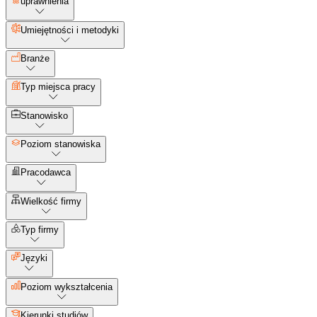
uprawnienia
Umiejętności i metodyki
Branże
Typ miejsca pracy
Stanowisko
Poziom stanowiska
Pracodawca
Wielkość firmy
Typ firmy
Języki
Poziom wykształcenia
Kierunki studiów