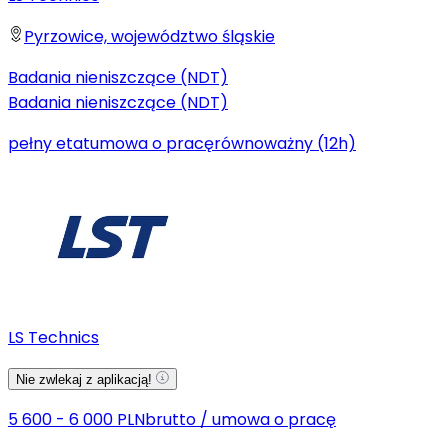
Pyrzowice, województwo śląskie
Badania nieniszczące (NDT)
Badania nieniszczące (NDT)
pełny etat
umowa o pracę
równoważny (12h)
LS Technics
Nie zwlekaj z aplikacją!
5 600 - 6 000 PLN
brutto
/
umowa o pracę