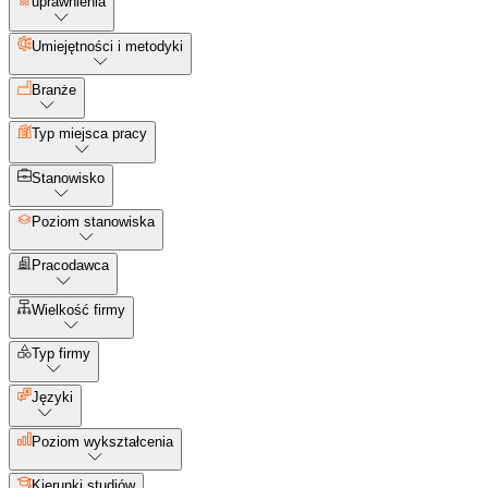
uprawnienia
Umiejętności i metodyki
Branże
Typ miejsca pracy
Stanowisko
Poziom stanowiska
Pracodawca
Wielkość firmy
Typ firmy
Języki
Poziom wykształcenia
Kierunki studiów