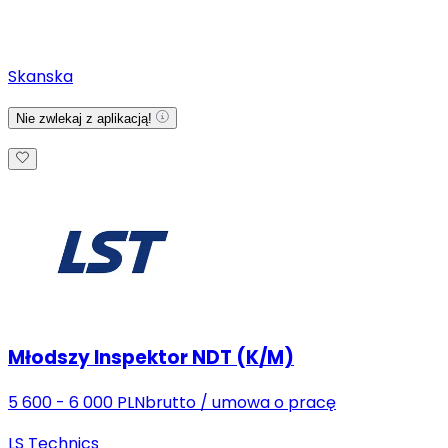
Skanska
Nie zwlekaj z aplikacją!
Młodszy Inspektor NDT (K/M)
5 600 - 6 000 PLN
brutto
/
umowa o pracę
LS Technics