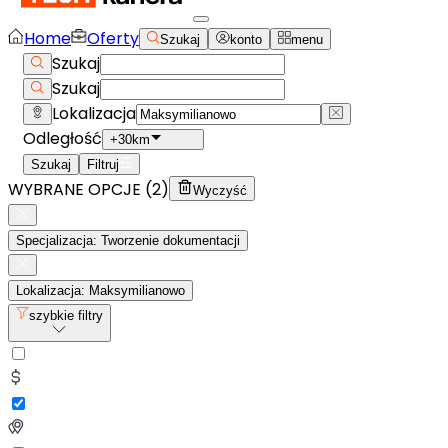
Home
Oferty
Szukaj
konto
menu
Szukaj
Szukaj
Lokalizacja
Odległość
+30km
Szukaj
Filtruj
WYBRANE OPCJE (
2
)
Wyczyść
Specjalizacja: Tworzenie dokumentacji
Lokalizacja: Maksymilianowo
szybkie filtry