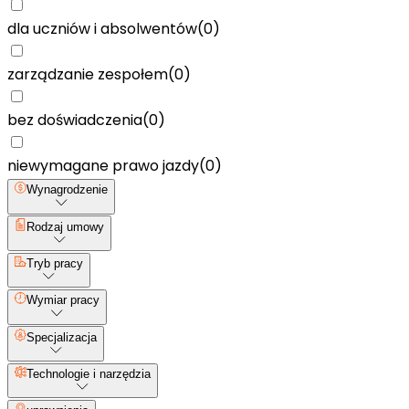
dla uczniów i absolwentów
(
0
)
zarządzanie zespołem
(
0
)
bez doświadczenia
(
0
)
niewymagane prawo jazdy
(
0
)
Wynagrodzenie
Rodzaj umowy
Tryb pracy
Wymiar pracy
Specjalizacja
Technologie i narzędzia