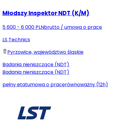
Młodszy Inspektor NDT (K/M)
5 600 - 6 000 PLN
brutto
/
umowa o pracę
LS Technics
Pyrzowice, województwo śląskie
Badania nieniszczące (NDT)
Badania nieniszczące (NDT)
pełny etat
umowa o pracę
równoważny (12h)