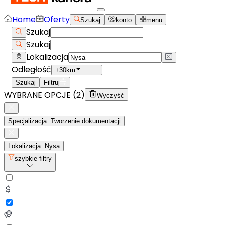
Home
Oferty
Szukaj
konto
menu
Szukaj
Szukaj
Lokalizacja
Odległość
+30km
Szukaj
Filtruj
WYBRANE OPCJE (
2
)
Wyczyść
Specjalizacja: Tworzenie dokumentacji
Lokalizacja: Nysa
szybkie filtry