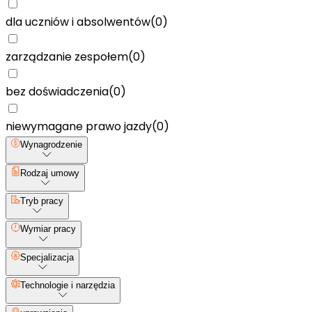
dla uczniów i absolwentów
(
0
)
zarządzanie zespołem
(
0
)
bez doświadczenia
(
0
)
niewymagane prawo jazdy
(
0
)
Wynagrodzenie
Rodzaj umowy
Tryb pracy
Wymiar pracy
Specjalizacja
Technologie i narzędzia