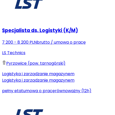
Specjalista ds. Logistyki (K/M)
7 200 - 8 200 PLN
brutto
/
umowa o pracę
LS Technics
Pyrzowice (pow. tarnogórski)
Logistyka i zarządzanie magazynem
Logistyka i zarządzanie magazynem
pełny etat
umowa o pracę
równoważny (12h)