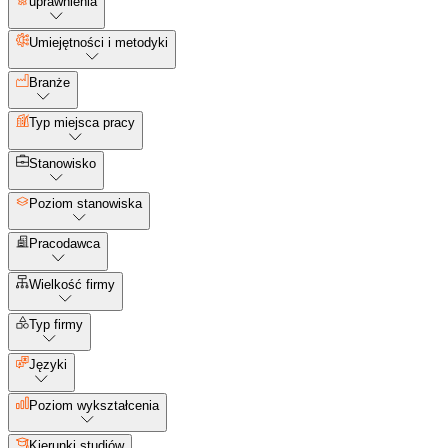
uprawnienia
Umiejętności i metodyki
Branże
Typ miejsca pracy
Stanowisko
Poziom stanowiska
Pracodawca
Wielkość firmy
Typ firmy
Języki
Poziom wykształcenia
Kierunki studiów