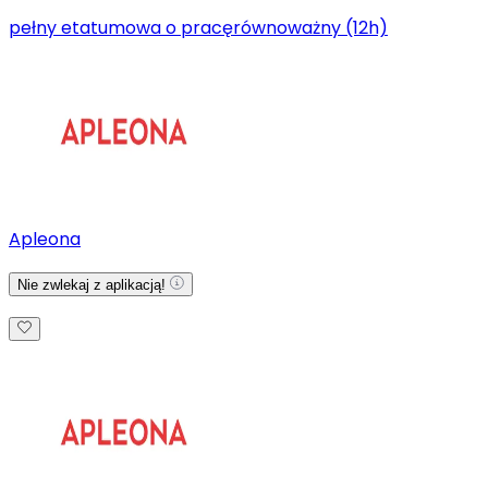
pełny etat
umowa o pracę
równoważny (12h)
Apleona
Nie zwlekaj z aplikacją!